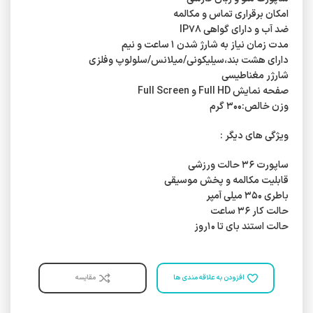
امکان برقراری تماس و مکالمه
ضد آب و دارای گواهی IP۷۸
مدت زمان نیاز به شارژ شدن ۱ ساعت و نیم
دارای هشت بند،سیلیکونی/میلانس/سلولوپ وفلزی
شارژر مغناطیسی
صفحه نمایش Full HD و Full Screen
وزن خالص:۳۰۰ گرم
ویژگی های دیگر :
ساپورت ۳۶ حالت ورزشی
قابلیت مکالمه و پخش موسیقی
باطری ۳۵۰ میلی آمپر
حالت کار ۳۶ ساعت
حالت استند بای تا ۱۰روز
افزودن به علاقه مندی ها
مقایسه