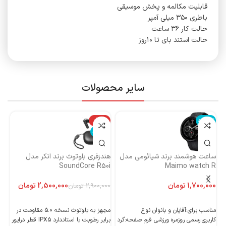
قابلیت مکالمه و پخش موسیقی
باطری ۳۵۰ میلی آمپر
حالت کار ۳۶ ساعت
حالت استند بای تا ۱۰روز
سایر محصولات
ناموجود
-14%
نا
ناموجود
ساعت هوشمند برند شیائومی مدل
هندزفری بلوتوث برند انکر مدل
هن
Maimo watch R
SoundCore R50i
ایست
تومان
2,500,000
تومان
2,900,000
تومان
اطلاعات بیشتر
اطلاعات بیشتر
مناسب برای:آقایان و بانوان نوع
مجهز به بلوتوث نسخه 5.0 مقاومت در
کاربری:رسمی روزمره ورزشی فرم صفحه:گرد
برابر رطوبت با استاندارد IPX5 قطر درایور