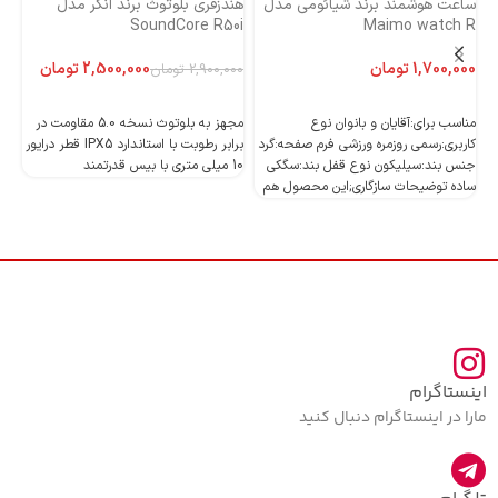
ساعت هوشمند برند شیائومی مدل
هندزفری بلوتوث برند انکر مدل
هن
Maimo watch R
SoundCore R50i
ایست
تومان
2,500,000
تومان
2,900,000
تومان
اطلاعات بیشتر
اطلاعات بیشتر
مناسب برای:آقایان و بانوان نوع
مجهز به بلوتوث نسخه 5.0 مقاومت در
کاربری:رسمی روزمره ورزشی فرم صفحه:گرد
برابر رطوبت با استاندارد IPX5 قطر درایور
جنس بند:سیلیکون نوع قفل بند:سگکی
10 میلی متری با بیس قدرتمند
10 میلی متری با بیس قدرتمند
ساده توضیحات سازگاری;این محصول هم
اینستاگرام
مارا در اینستاگرام دنبال کنید