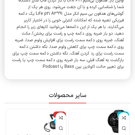
اولین بار، هدفون بی‌سیم Life P2i با باز کردن قاب شارژ دستگاه
شما را شناسایی کرده و با آن جفت می‌شود. روی هر یک از
گوشی‌های هدفون بی سیم انکر مدل Life p2i A3991 یک دکمه
فیزیکی تعبیه شده که امکانات کنترلی خوبی را در اختیار کاربر
می‌گذارند. با هر یک از این دکمه‌ها می‌توانید کارهای زیر را انجام
دهید: دو بار ضربه روی دکمه چپ و راست برای پخش/ مکث
آهنگ، ضربه روی دکمه سمت راست برای افزایش ولوم صدا، ضربه
روی دکمه سمت چپ برای کاهش ولوم صدا، نگه داشتن دکمه
سمت راست برای رد کردن آهنگ، نگه داشتن دکمه سمت چپ برای
بازگشت به آهنگ قبلی، سه بار ضربه روی دکمه سمت چپ یا راست
برای تعییر حالت اکولایزر بین Bass یا Podcast
سایر محصولات
ناموجود
-14%
نا
ناموجود