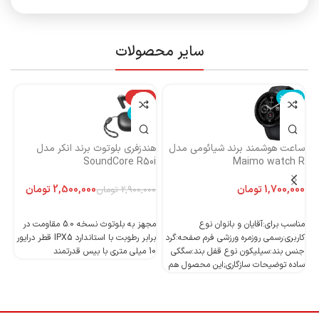
سایر محصولات
ناموجود
-14%
نا
ناموجود
ساعت هوشمند برند شیائومی مدل
هندزفری بلوتوث برند انکر مدل
هن
Maimo watch R
SoundCore R50i
ایست
تومان
2,500,000
تومان
2,900,000
تومان
اطلاعات بیشتر
اطلاعات بیشتر
مناسب برای:آقایان و بانوان نوع
مجهز به بلوتوث نسخه 5.0 مقاومت در
کاربری:رسمی روزمره ورزشی فرم صفحه:گرد
برابر رطوبت با استاندارد IPX5 قطر درایور
جنس بند:سیلیکون نوع قفل بند:سگکی
10 میلی متری با بیس قدرتمند
10 میلی متری با بیس قدرتمند
ساده توضیحات سازگاری;این محصول هم