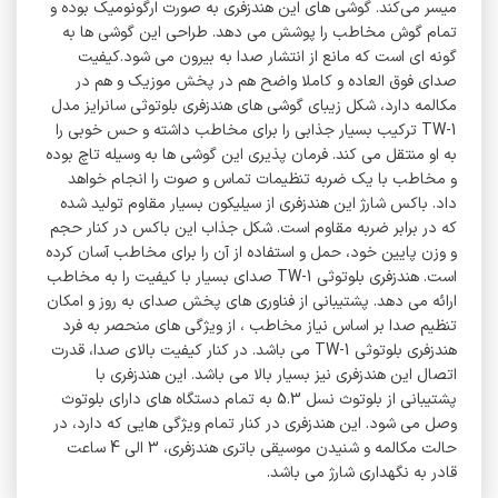
میسر می‌کند. گوشی های این هندزفری به صورت ارگونومیک بوده و
تمام گوش مخاطب را پوشش می دهد. طراحی این گوشی ها به
گونه ای است که مانع از انتشار صدا به بیرون می شود.کیفیت
صدای فوق العاده و کاملا واضح هم در پخش موزیک و هم در
مکالمه دارد، شکل زیبای گوشی های هندزفری بلوتوثی سانرایز مدل
TW-1 ترکیب بسیار جذابی را برای مخاطب داشته و حس خوبی را
به او منتقل می کند. فرمان پذیری این گوشی ها به وسیله تاچ بوده
و مخاطب با یک ضربه تنظیمات تماس و صوت را انجام خواهد
داد. باکس شارژ این هندزفری از سیلیکون بسیار مقاوم تولید شده
که در برابر ضربه مقاوم است. شکل جذاب این باکس در کنار حجم
و وزن پایین خود، حمل و استفاده از آن را برای مخاطب آسان کرده
است. هندزفری بلوتوثی TW-1 صدای بسیار با کیفیت را به مخاطب
ارائه می دهد. پشتیبانی از فناوری های پخش صدای به روز و امکان
تنظیم صدا بر اساس نیاز مخاطب ، از ویژگی های منحصر به فرد
هندزفری بلوتوثی TW-1 می باشد. در کنار کیفیت بالای صدا، قدرت
اتصال این هندزفری نیز بسیار بالا می باشد. این هندزفری با
پشتیبانی از بلوتوث نسل 5.3 به تمام دستگاه های دارای بلوتوث
وصل می شود. این هندزفری در کنار تمام ویژگی هایی که دارد، در
حالت مکالمه و شنیدن موسیقی باتری هندزفری، 3 الی 4 ساعت
قادر به نگهداری شارژ می باشد.