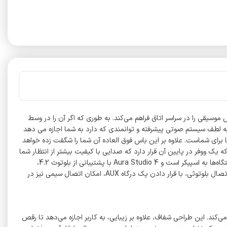
ای هم رده خود از کیفیت بالاتری برخوردار است. این اسپیکر بلوتوثی با طراحی 360 درجه، قابلیت نمایش موسیقی را در سراسر اتاق فراهم می‌کند. به طوری که اگر آن را در وسط
چشمگیری را به گوش شما می رساند. همچنین به لطف سیستم صوتی پیشرفته و توانمندی که دارد به شما اجازه می دهد
نید. اگر به موسیقی های آکوستیک علاقه مند هستید؛ قطعا Aura Studio 4 یکی از بهترین گزینه ها برای شماست. علاوه بر این باس فوق العاده آن شما را شگفت زده خواهد
را وارونه کنید؛ می بینید که یک ووفر در پایین آن قرار دارد که صدایی با کیفیت بیشتر از انتظار شما
تولید می‌کند. نحوه اتصال به اسپیکر بلوتوثی Harman Kardon Aura Studio 4 بسیار آسان است. اتصال بلوتوثی یکی از روش‌های محبوب برای اتصال دستگاه‌ها به اسپیکر است و Aura Studio 4 با پشتیبانی از بلوتوث 4.2،
اتصال دقیق و پایداری را برای شما فراهم می‌کند. به این ترتیب، شما می‌توانید به راحتی گوشی‌همراه، تبلت و لپ‌تاپ خود را به اسپیکر متصل کنید. علاوه بر اتصال بلوتوثی، با قرار دادن یک درگاه AUX، امکان اتصال سیمی نیز در
ه‌ای را به خود جلب می‌کند. این طراحی شفاف، علاوه بر زیبایی، به کاربر اجازه می‌دهد تا رقص