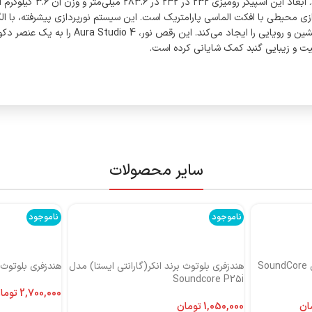
نور و حرکت اجزای داخلی ر
ل کار است. مهم‌ترین نوآوری بصری در Aura Studio 4، نورپردازی محیطی با افکت الماسی پارامتریک است. این سیست
اطراف اسپیکر منتشر می‌کند که با ریتم موسیقی 
یت و زیبایی گنبد کمک شایانی کرده است.
سایر محصولات
ناموجود
ناموجود
هندزفری بلوتوث برند انکر مدل SoundCore
هندزفری بلوتوث برند انکر(گارانتی ایستا) مدل
هندزفری بلوتوث بر
Soundcore P25i
توما
ان
تومان