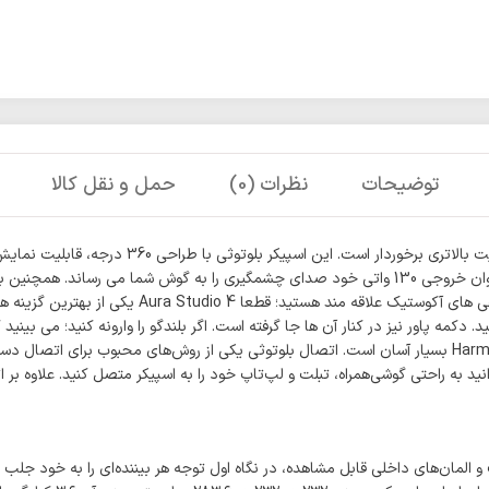
توضیحات
نظرات (0)
حمل و نقل کالا
هارمن کاردن آئورا استودیو 4 در میان دیگر اسپیکره
اتاق قرار دهید صدا به اندازه یکسانی در فضا پخش می شود. Aura 4 با توان خروجی 130 واتی خود صدای 
آهنگ های مورد علاقه خود را به صورت 360 درجه گوش ک
 شما می توانید سوکت برق و پورت AUX را مشاهده کنید. دکمه پاور نیز در کنار آن ها جا گرفته است. اگر بلندگو 
بان طراحی نمادین سری Aura، یعنی گنبد شفاف و المان‌های داخلی قابل مشاهده، در نگاه اول توجه هر بینند