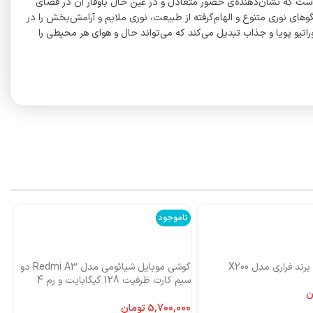
ا مشاهده کند و تجربه‌ای چند حسی داشته باشد. ابعاد این اسپیکر رومیزی ۲۳۲ در ۲۳۲ در ۲۸۳.۶ میلی‌متر و وزن آن ۳.۶ کیلوگرم است که نشان‌دهنده‌ی حضور متعادل و در عین حال باوقار آن در فضای
م نورپردازی پیشرفته، با الگوهای نوری متنوع و الهام‌گرفته از طبیعت، نوری ملایم و آرامش‌بخش را در
هماهنگ شده و فضایی دلنشین و رویایی را ایجاد می‌کند. این رقص نور، Aura Studio 4 را به یک عنصر دکوراتیو پویا و جذاب تبدیل می‌کند که می‌تواند حال و هوای هر محیطی را
ناموجود
نا
ند فراری مدل X200
گوشی موبایل شیائومی مدل Redmi A3 دو
اس
سیم کارت ظرفیت 128 گیگابایت و رم 4
ni
گیگابایت-گلوبال
ن
تومان