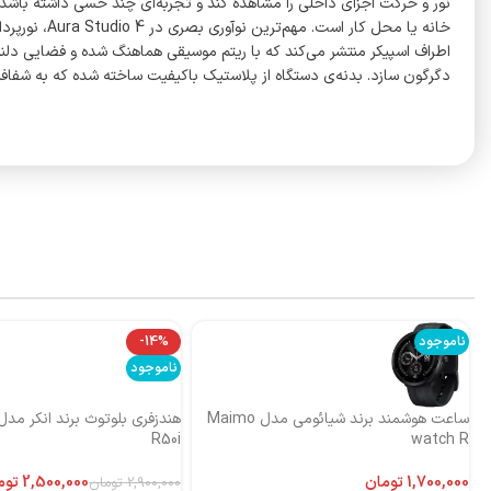
خانه یا مح
دگرگون سازد. بدنه‌ی دستگاه از پلاستیک باکیفیت ساخته شده که به شفاف
ناموجود
-14%
ناموجود
ساعت هوشمند برند شیائومی مدل Maimo
R50i
watch R
تومان
2,500,000
توم
2,900,000
تومان