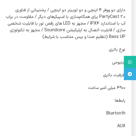
دارای دو ووفر ۴ اینچی و دو توییتر دو اینچی / پشتیبانی از فناوری
PartyCast ۲.۰ برای همگام‌سازی با اسپیکرهای دیگر / مقاومت در براب
آب با استاندارد IPX۴ / مجهز به LED های رقص نور با قابلیت شخصی
سازی / قابلیت اتصال به اپلیکیشن Soundcore / مجهز به تکنولوژی
Bass UP (تنظیم صدا و بیس متناسب با شرایط)
نوع باتری
واتس آپ
لیتیومی
تلگرام
ظرفیت باتری
۴۹۰۰ میلی آمپر ساعت
رابط‌ها
Bluetooth
AUX