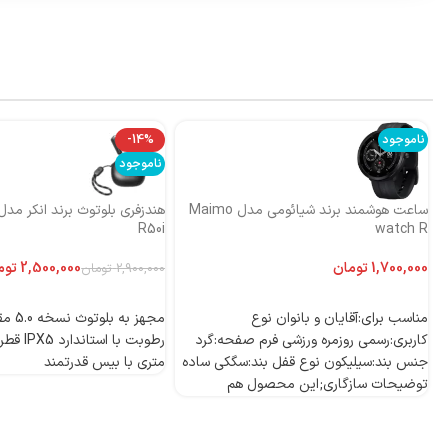
ناموجود
-14%
ناموجود
ساعت هوشمند برند شیائومی مدل Maimo
R50i
watch R
تومان
2,500,000
توم
2,900,000
تومان
اطلاعات بیشتر
اطلاعات بیشتر
مناسب برای:آقایان و بانوان نوع
مجهز به
کاربری:رسمی روزمره ورزشی فرم صفحه:گرد
جنس بند:سیلیکون نوع قفل بند:سگکی ساده
متری با بیس قدرتمند
توضیحات سازگاری;این محصول هم