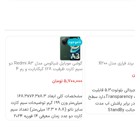
ناموجود
نا
ند فراری مدل X200
گوشی موبایل شیائومی مدل Redmi A3 دو
اس
سیم کارت ظرفیت 128 گیگابایت و رم 4
ni
گیگابایت-گلوبال
ن
تومان
4 میکروفون دیجیتالی بلوتوث5.3 قابلیت
انتخاب گزینه‌ها
مشخصات کلی ابعاد ۱۶۸.۳x۷۶.۳x۸.۳
ANCدارد قابلیت Transparencyدارد سطح
میلی‌متر وزن ۱۹۹ گرم توضیحات سیم کارت
ر برابر پاشش اب مدت
سایز نانو (۸.۸ × ۱۲.۳ میلی‌متر) تعداد سیم
StandBy
کارت دو عدد زمان معرفی ۱۴ فوریه ۲۰۲۴
مدل Redmi A۳ دسته ‌بندی ‌میان‌رده
وز
پردازنده تراشه Mediatek Helio G۳۶ (۱۲