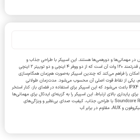
ال ایجاد تجربه‌ای خاص در مهمانی‌ها و دورهمی‌ها هستند. این اسپیکر با طراحی جذاب و
ویژگی‌های منحصربه‌فرد، ترکیبی از کیفیت صدا، دوام و امکانات پیشرفته را در اختیار کاربران قرار می‌دهد. یکی از ویژگی‌های برجسته این اسپیکر، توان خروجی قدرتمند ۱۲۰ وات آن است که از دو ووفر ۴ اینچی و دو توییتر ۲ اینچی
این ترکیب صدایی واضح، پرقدرت و با بیس عمیق ایجاد می‌کند که برای فضاهای بزرگ و شلوغ کاملاً مناسب است. فناوری PartyCast 2.0 این امکان را فراهم می‌کند که چندین اسپیکر به‌صورت هم‌زمان همگام‌سازی
جاد کنند. باتری اسپیکر بلوتوثی قابل‌حمل انکر مدل Soundcore Rave Party 2 هم باقابلیت پخش تا ۱۶ ساعت مداوم، یکی از نقاط قوت اصلی آن محسوب می‌شود. مدت‌زمان طولانی
شارژدهی باتری به کاربران اجازه می‌دهد که بدون نگرانی از خاموش‌شدن اسپیکر، از آن در طول روز استفاده کنند. علاوه بر این، بدنه مقاوم و استاندارد ضدآب IPX4 باعث می‌شود که این اسپیکر برای استفاده در فضای باز، کنار استخر
و حتی در شرایط آب‌وهوایی نامساعد کاملاً مناسب باشد. امکانات دیگر مانند نورپردازی هماهنگ با ریتم موسیقی، ورودی میکروفون و اتصال بلوتوث نسخه ۵ برای پایداری بالای ارتباط، این اسپیکر را به گزینه‌ای ایدئال برای مهمانی‌ها
تبدیل کرده است. رابط‌های متنوع مانند AUX و ورودی USB هم امکان اتصال آسان به دستگاه‌های مختلف را فراهم می‌کنند. درمجموع، اسپیکر Soundcore Rave Party 2 با طراحی جذاب، کیفیت صدای بی‌نظیر و ویژگی‌های
در برابر آب