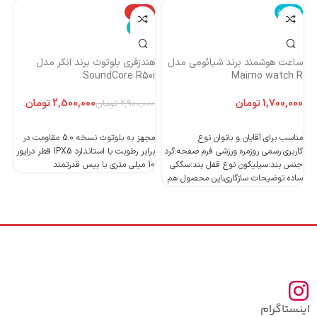
ناموجود
-14%
نا
ناموجود
ساعت هوشمند برند شیائومی مدل
هندزفری بلوتوث برند انکر مدل
هن
Maimo watch R
SoundCore R50i
ایست
تومان
2,500,000
تومان
2,900,000
تومان
اطلاعات بیشتر
اطلاعات بیشتر
مناسب برای:آقایان و بانوان نوع
مجهز به بلوتوث نسخه 5.0 مقاومت در
کاربری:رسمی روزمره ورزشی فرم صفحه:گرد
برابر رطوبت با استاندارد IPX5 قطر درایور
جنس بند:سیلیکون نوع قفل بند:سگکی
10 میلی متری با بیس قدرتمند
10 میلی متری با بیس قدرتمند
ساده توضیحات سازگاری;این محصول هم
اینستاگرام