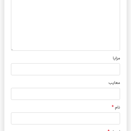
مزایا
معایب
*
نام