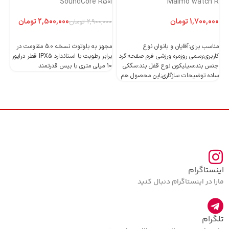
Maimo watch R
SoundCore R50i
ایست
تومان
2,500,000
تومان
2,900,000
تومان
اطلاعات بیشتر
اطلاعات بیشتر
مناسب برای:آقایان و بانوان نوع
مجهز به بلوتوث نسخه 5.0 مقاومت در
کاربری:رسمی روزمره ورزشی فرم صفحه:گرد
برابر رطوبت با استاندارد IPX5 قطر درایور
جنس بند:سیلیکون نوع قفل بند:سگکی
10 میلی متری با بیس قدرتمند
10 میلی متری با بیس قدرتمند
ساده توضیحات سازگاری;این محصول هم
اینستاگرام
مارا در اینستاگرام دنبال کنید
تلگرام