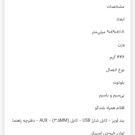
مشخصات
ابعاد
۹۰x۹۰x۱۱۸ میلی‌متر
وزن
۴۴۶ گرم
نوع اتصال
بلوتوث
بی‌سیم و باسیم
اقلام همراه بلندگو
بند آویز – کابل شارژ USB – کابل AUX – (۳.۵MM) – دفترچه راهنما
توان خروجی اسپیکر