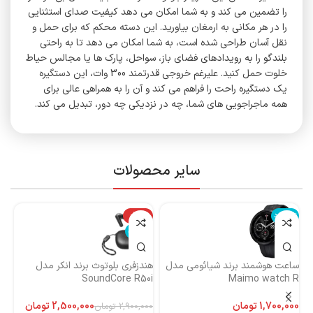
را تضمین می کند و به شما امکان می دهد کیفیت صدای استثنایی
را در هر مکانی به ارمغان بیاورید. این دسته محکم که برای حمل و
نقل آسان طراحی شده است، به شما امکان می دهد تا به راحتی
بلندگو را به رویدادهای فضای باز، سواحل، پارک ها یا مجالس حیاط
خلوت حمل کنید. علیرغم خروجی قدرتمند 300 وات، این دستگیره
یک دستگیره راحت را فراهم می کند و آن را به همراهی عالی برای
همه ماجراجویی های شما، چه در نزدیکی چه دور، تبدیل می کند.
سایر محصولات
ناموجود
-14%
نا
ناموجود
ساعت هوشمند برند شیائومی مدل
هندزفری بلوتوث برند انکر مدل
هن
Maimo watch R
SoundCore R50i
ایست
تومان
2,500,000
تومان
2,900,000
تومان