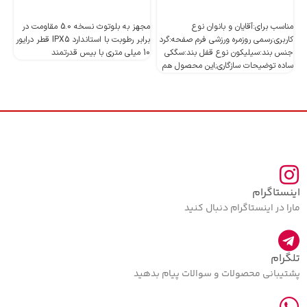
اطلاعات بیشتر
اطلاعات بیشتر
مناسب برای:آقایان و بانوان نوع
مجهز به بلوتوث نسخه 5.0 مقاومت در
کاربری:رسمی روزمره ورزشی فرم صفحه:گرد
برابر رطوبت با استاندارد IPX5 قطر درایور
جنس بند:سیلیکون نوع قفل بند:سگکی
10 میلی متری با بیس قدرتمند
10 میلی متری با بیس قدرتمند
ساده توضیحات سازگاری;این محصول هم
اینستاگرام
مارا در اینستاگرام دنبال کنید
تلگرام
پشتیبانی محصولات و سوالات پیام بدهید