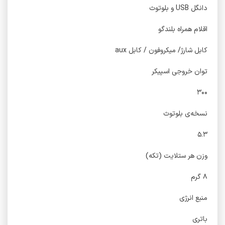
دانگل USB و بلوتوث
اقلام همراه بلندگو
کابل شارژ/ میکروفون / کابل aux
توان خروجی اسپیکر
۳۰۰
نسخه‌ی بلوتوث
۵.۳
وزن هر ستلایت (تکه)
۸ گرم
منبع انرژی
باتری