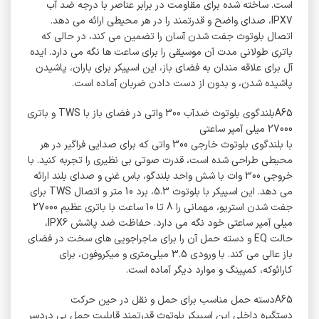
است. ساخته شده برای مقاومت در برابر عناصر با درجه ضد آب
IPX7، صدای واضح و قدرتمند را در هر محیطی ارائه می دهد.
اتصال بلوتوث جفت شدن آسان را تضمین می کند، در حالی که
باتری طولانی مدت آن موسیقی را برای ساعت ها نگه می دارد. ایده
آل برای علاقه مندان به فضای باز، این اسپیکر برای باران، پاشیدن
پاشیده شدن، و بدون از دست دادن ضربان آماده است.
A65بلندگوی بلوتوث ضدآب 300 واتی در فضای باز با TWS و باتری
27000 میلی آمپر ساعتی
با بلندگوی بلوتوث خارجی 300 واتی که برای صدایی فراگیر در هر
محیطی طراحی شده است، قدرت صوتی بی نظیری را تجربه کنید. با
خروجی 300 وات با شش واحد بلندگو، باس غنی و صدای بلند ارائه
می دهد. این اسپیکر با بلوتوث 5.3، برد 10 متر و اتصال TWS برای
جفت شدن استریو، مهمانی را 8 تا 10 ساعت با باتری عظیم 27000
میلی آمپر ساعتی خود نگه می دارد. حفاظت ضد پاشش IPX6،
حالت EQ و دسته حمل آن را برای ماجراجویی های سخت در فضای
باز عالی می کند. با ورودی 3.5 میلی‌متری و میکروفون، برای
کارائوکه، کمپینگ و موارد دیگر آماده است.
A65دسته حمل مناسب برای حمل و نقل در حین حرکت
دستگیره داخلی این اسپیکر بلوتوث قدرتمند قابلیت حمل بی دردسر