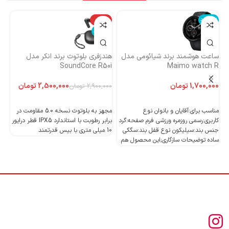
ناموجود
-14%
نا
ناموجود
ساعت هوشمند برند شیائومی مدل
هندزفری بلوتوث برند انکر مدل
هن
Maimo watch R
SoundCore R50i
ایست
تومان
2,500,000
تومان
2,900,000
تومان
اطلاعات بیشتر
اطلاعات بیشتر
مناسب برای:آقایان و بانوان نوع
مجهز به بلوتوث نسخه 5.0 مقاومت در
کاربری:رسمی روزمره ورزشی فرم صفحه:گرد
برابر رطوبت با استاندارد IPX5 قطر درایور
جنس بند:سیلیکون نوع قفل بند:سگکی
10 میلی متری با بیس قدرتمند
10 میلی متری با بیس قدرتمند
ساده توضیحات سازگاری;این محصول هم