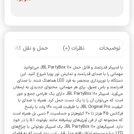
توضیحات
نظرات (0)
حمل و نقل کالا
با اسپیکر قدرتمند و قابل حمل JBL PartyBox 110 می‌توانید
مهمانی را با صدای قدرتمند و نمایش نور پویا شروع کنید. این
دستگاه با نورپردازی منحصر به فرد LED هماهنگ شده، با صدای
قدرتمند و باس عمیق، برای هر مهمانی، محتوای جدیدی به ارمغان
می‌آورد. اسپیکر JBL PartyBox 110 دارای یک طراحی جمع و جور
است که می‌توان آن را با یک دست حمل کرد. همراه با صدای با
کیفیت JBL Original Pro با ظرفیت قدرت 160 وات با پاسخ
فرکانس 45 هرتز تا 20 کیلوهرتز و حساسیت 6 دسی بل همراه است
که مجموعه ای از فن آوری‌های پیشرفته مانند بلوتوث 5.1 را در خود
دارد. اسپیکرهای JBL PartyBox 110 یک اسپیکر بلوتوثی با چراغ‌های
LED زیبا و سیستم ارتقا یافته مدل قبلی این برند است که به فضای