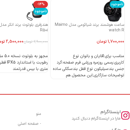
ناموجود
-14%
ناموجود
ساعت هوشمند برند شیائومی مدل Maimo
R50i
watch R
تومان
2,500,000
توم
2,900,000
تومان
اطلاعات بیشتر
اطلاعات بیشتر
مناسب برای:آقایان و بانوان نوع
مجهز به
کاربری:رسمی روزمره ورزشی فرم صفحه:گرد
جنس بند:سیلیکون نوع قفل بند:سگکی ساده
متری با بیس قدرتمند
توضیحات سازگاری;این محصول هم
اینستاگرام
منو
مارا در اینستاگرام دنبال کنید
- صفحه اصلی