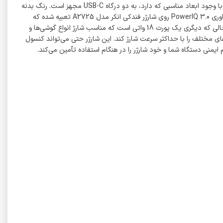
معمولاً شارژرهای فندکی از نظر ظاهری شباهت زیادی با یکدیگر دارند. بیشتر در قدرت و پورت‌های خروجی با یکدیگر متفاوند. شارژر فندکی انکر مدل A2725 با وجود ابعاد مناسبی که دارد، به دو درگاه USB-C مجهز است. رنگ بدنه
آن مشکی است، در حالی که پورت‌های آن به رنگ آبی درآمده و یک نوار آبی رنگ هم دور پنل اصلی آن کشیده شده است. دو پورت USB-C با قدرت‌گیری از فناوری PowerIQ 3.0 روی شارژر فندکی انکر مدل A2725 تعبیه شده که
مجموع آن‌ها توان 48 واتی را ارائه می‌کند. یکی از این خروجی‌ها 30 واتی است که برای شارژ انواع لپ تاپ‌های مجهز به پورت USB-C استفاده می‌شود، در حالی که دیگری یک پورت 18 واتی است که مناسب شارژ انواع گوشی‌ها و
 تاپ گرفته تا تبلت و گوشی‌های هوشمند برندهای مختلف را با حداکثر سرعت شارژ کند. این شارژر حتی می‌تواند کنسول