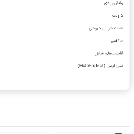
ولتاژ ورودی
۵ ولت
شدت جریان خروجی
۲.۰ آمپر
قابلیت‌های شارژر
شارژ ایمن (MultiProtect)