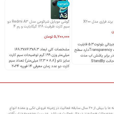
ناموجود
نا
ند فراری مدل X200
گوشی موبایل شیائومی مدل Redmi A3 دو
اس
سیم کارت ظرفیت 128 گیگابایت و رم 4
ni
گیگابایت-گلوبال
ن
تومان
4 میکروفون دیجیتالی بلوتوث5.3 قابلیت
انتخاب گزینه‌ها
مشخصات کلی ابعاد ۱۶۸.۳x۷۶.۳x۸.۳
ANCدارد قابلیت Transparencyدارد سطح
میلی‌متر وزن ۱۹۹ گرم توضیحات سیم کارت
ر برابر پاشش اب مدت
سایز نانو (۸.۸ × ۱۲.۳ میلی‌متر) تعداد سیم
StandBy
کارت دو عدد زمان معرفی ۱۴ فوریه ۲۰۲۴
مدل Redmi A۳ دسته ‌بندی ‌میان‌رده
وز
پردازنده تراشه Mediatek Helio G۳۶ (۱۲
nm) پردازنده‌ مرکزی Octa-core (۴x۲.۲
قا
GHz Cortex-A۵۳ & ۴x۱.۶ GHz Cortex-
A۵۳) فرکانس پردازنده‌ مرکزی ۱.۶ - ۲.۲
گیگاهرتز پردازنده‌ گرافیکی PowerVR
GE۸۳۲۰ حافظه حافظه داخلی ۱۲۸ گیگابایت
مجموعه ما با بیش از 20 سال سابقه فعالیت در زمینه فروش تکی و عمده انواع
مقدار RAM ۴ گیگابایت پشتیبانی از کارت
محصولات هوشمند در حال فعالیت میباشد. مدیریت مجموعه جناب آقای