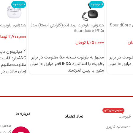
ناموجود
ناموجود
هندزفری بلوتوث برند انکر مدل SoundCore
هندزفری بلوتوث برند انکر(گارانتی ایستا) مدل
هندزفری بلوتوث بر
Soundcore P25i
توما
ان
تومان
اطلاعات بیشتر
اطلاعات بیشتر
 بلوتوث نسخه 5.0 مقاومت در برابر
مجهز به بلوتوث نسخه 5.0 مقاومت در برابر
رطوبت با استاندارد IPX5 قطر درایور 10 میلی
رطوبت با استاندارد IPX5 قطر درایور 10 میلی
مقاومت:مقاوم د
متری با بیس قدرتمند
زمان ماندن در حالت 
دسترسی های کاربر
درباره ما
فهرست
نماد اعتماد
- حساب کاربری
گجت و 