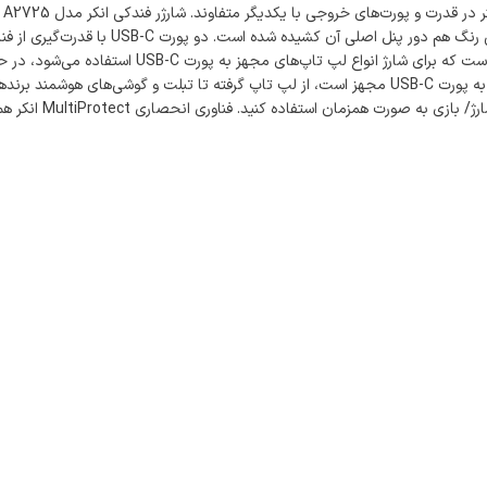
تبلت‌ها است. فناوری PowerIQ 3.0 کمپانی انکر می‌تواند هر نوع گجتی که به پورت USB-C مجهز است، از لپ