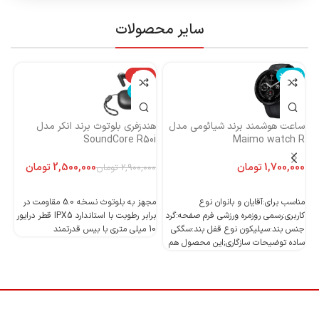
سایر محصولات
ناموجود
-14%
نا
ناموجود
ساعت هوشمند برند شیائومی مدل
هندزفری بلوتوث برند انکر مدل
هن
Maimo watch R
SoundCore R50i
ایست
تومان
2,500,000
تومان
2,900,000
تومان
اطلاعات بیشتر
اطلاعات بیشتر
مناسب برای:آقایان و بانوان نوع
مجهز به بلوتوث نسخه 5.0 مقاومت در
کاربری:رسمی روزمره ورزشی فرم صفحه:گرد
برابر رطوبت با استاندارد IPX5 قطر درایور
جنس بند:سیلیکون نوع قفل بند:سگکی
10 میلی متری با بیس قدرتمند
10 میلی متری با بیس قدرتمند
ساده توضیحات سازگاری;این محصول هم