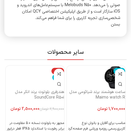
صوتی را می‌دهد. Melobuds N50 با سیستم‌عامل‌های اندروید و
iOS سازگار است و از طریق اپلیکیشن اختصاصی QCY امکان
شخصی‌سازی تجربه کاربری را برای شما فراهم می‌کند.
بستن
سایر محصولات
ناموجود
-14%
نا
ناموجود
ساعت هوشمند برند شیائومی مدل
هندزفری بلوتوث برند انکر مدل
هن
Maimo watch R
SoundCore R50i
ایست
تومان
2,500,000
تومان
2,900,000
تومان
اطلاعات بیشتر
اطلاعات بیشتر
مناسب برای:آقایان و بانوان نوع
مجهز به بلوتوث نسخه 5.0 مقاومت در
کاربری:رسمی روزمره ورزشی فرم صفحه:گرد
برابر رطوبت با استاندارد IPX5 قطر درایور