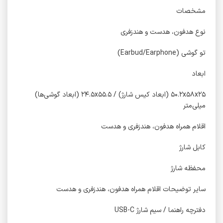
مشخصات
نوع هدفون، هدست و هندزفری
تو گوشی (Earbud/Earphone)
ابعاد
۵۰.۲x۵۸x۲۵ (ابعاد کیس شارژ) / ۲۴.۵x۵۵.۵ (ابعاد گوشی‌ها)
میلی‌متر
اقلام همراه هدفون، هندزفری و هدست
کابل شارژ
محفظه شارژ
سایر توضیحات اقلام همراه هدفون، هندزفری و هدست
دفترچه راهنما / سیم شارژ USB-C