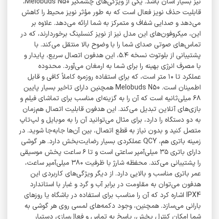
نیز بسیار آسان باشد. یکی از ویژگی‌های چشمگیر Melobuds N50،
قابلیت حذف نویز فعال است که به ‌طور مؤثر نویز محیط را کاهش
می‌دهد و صدایی شفاف و متمرکز به شما ارائه می‌دهد. علاوه بر
این، میکروفون‌های این مدل نیز از نویز کنسلینگ برخوردارند، که در
تماس‌های صوتی صدای شما را با وضوح بالا منتقل می‌کند. با
پشتیبانی از بلوتوث نسخه ۵.۴، این هدفون اتصال سریع، پایدار و
با مصرف انرژی بهینه را برای شما به ارمغان می‌آورد. محدوده
عملکرد تا ۱۰ متر است، که برای استفاده روزمره کاملاً کافی و قابل
اطمینان است. Melobuds N50 همچنین دارای تاخیر بسیار پایین
۶۸ میلی‌ثانیه است که آن را به گزینه‌ای مناسب برای تماشای فیلم و
بازی‌های آنلاین تبدیل می‌کند. این هدفون قابلیت اتصال هم‌زمان
به دو دستگاه را دارد، برای مثال می‌توانید آن را به موبایل و لپ‌تاپ
متصل کنید و بدون نیاز به قطع اتصال، بین آن‌ها جابه‌جا شوید. در
زمینه باتری هم، QCY عملکردی بسیار رضایت‌بخش دارد. هر گوشی
دارای باتری ۳۵ میلی‌آمپر ساعتی است و تا ۶ ساعت پخش موسیقی
را پشتیبانی می‌کند. محفظه شارژ با ظرفیت ۳۸۰ میلی‌آمپر ساعت،
عمر باتری مناسب و بالایی دارد. از دیگر ویژگی‌های کاربردی این
هدفون می‌توان به مقاومت در برابر آب و گرد و غبار با استاندارد
IPX4 اشاره کرد که آن را مناسب برای استفاده در باشگاه یا روزهای
بارانی می‌سازد. همچنین، وجود دکمه‌های لمسی روی هر گوشی به
شما امکان کنترل پخش، پاسخ به تماس و فعال‌سازی دستیار