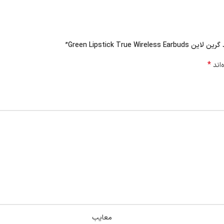
Green Lipstick ”
*
‌اند
معایب