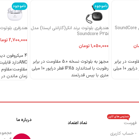
ناموجود
ناموجود
هندزفری بلوتوث برند انکر مدل SoundCore
هندزفری بلوتوث برند انکر(گارانتی ایستا) مدل
هندزفری بلوتوث بر
Soundcore P25i
توما
ان
تومان
اطلاعات بیشتر
اطلاعات بیشتر
 بلوتوث نسخه 5.0 مقاومت در برابر
مجهز به بلوتوث نسخه 5.0 مقاومت در برابر
رطوبت با استاندارد IPX5 قطر درایور 10 میلی
رطوبت با استاندارد IPX5 قطر درایور 10 میلی
مقاومت:مقاوم د
متری با بیس قدرتمند
زمان ماندن در حالت 
دسترسی های کاربر
درباره ما
فهرست
نماد اعتماد
- حساب کاربری