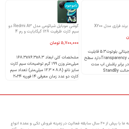
ناموجود
نا
ند فراری مدل X200
گوشی موبایل شیائومی مدل Redmi A3 دو
اس
سیم کارت ظرفیت 128 گیگابایت و رم 4
ni
گیگابایت-گلوبال
ن
تومان
4 میکروفون دیجیتالی بلوتوث5.3 قابلیت
انتخاب گزینه‌ها
مشخصات کلی ابعاد ۱۶۸.۳x۷۶.۳x۸.۳
ANCدارد قابلیت Transparencyدارد سطح
میلی‌متر وزن ۱۹۹ گرم توضیحات سیم کارت
ر برابر پاشش اب مدت
سایز نانو (۸.۸ × ۱۲.۳ میلی‌متر) تعداد سیم
StandBy
کارت دو عدد زمان معرفی ۱۴ فوریه ۲۰۲۴
مدل Redmi A۳ دسته ‌بندی ‌میان‌رده
وز
پردازنده تراشه Mediatek Helio G۳۶ (۱۲
nm) پردازنده‌ مرکزی Octa-core (۴x۲.۲
قا
GHz Cortex-A۵۳ & ۴x۱.۶ GHz Cortex-
A۵۳) فرکانس پردازنده‌ مرکزی ۱.۶ - ۲.۲
گیگاهرتز پردازنده‌ گرافیکی PowerVR
GE۸۳۲۰ حافظه حافظه داخلی ۱۲۸ گیگابایت
مجموعه ما با بیش از 20 سال سابقه فعالیت در زمینه فروش تکی و عمده انواع
مقدار RAM ۴ گیگابایت پشتیبانی از کارت