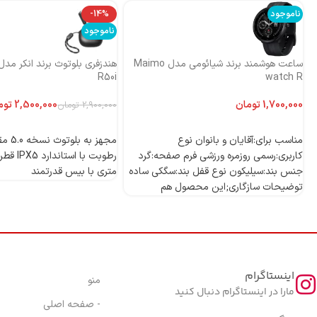
ناموجود
-14%
ناموجود
ساعت هوشمند برند شیائومی مدل Maimo
R50i
watch R
تومان
2,500,000
توم
2,900,000
تومان
اطلاعات بیشتر
اطلاعات بیشتر
مناسب برای:آقایان و بانوان نوع
مجهز به
کاربری:رسمی روزمره ورزشی فرم صفحه:گرد
جنس بند:سیلیکون نوع قفل بند:سگکی ساده
متری با بیس قدرتمند
توضیحات سازگاری;این محصول هم
اینستاگرام
منو
مارا در اینستاگرام دنبال کنید
- صفحه اصلی