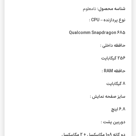
شناسه محصول:
نامعلوم
نوع پردازنده – CPU :
Qualcomm Snapdragon 685
حافظه داخلی :
256 گیگابایت
حافظه RAM :
8 گیگابایت
سایز صفحه نمایش :
6.8 اینچ
دوربین پشت :
دو گانه 108 مگاپیکسل + 2 مگاپیکسل