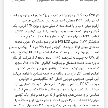
آنر X7c یک گوشی میان‌رده جذاب با ویژگی‌های قابل توجهی است
که در پاییز 2024 معرفی شده است. این دستگاهی طراحی
ارگونومیکی دارد و با ضخامت 8 میلی‌متری و وزن 194 گرمی، یک
گوشی خوش دست محسوب می‌شود. بدنه این گوشی با داشتن
گواهی IP64 در برابر نفوذ گرد و غبار و قطرات آب مقاوم است.
نمایشگر 6.77 اینچی IPS LCD با نرخ تازه‌سازی 120 هرتز، تجربه‌
تماشای روانی ارائه می‌دهد، اگرچه وضوح720 در 1610 پیکسل ممکن
است برای برخی کاربران به اندازه نمایشگرهای Full HD واضح نباشد.
آنر X7c به چیپست قدرتمند Snapdragon 685 از شرکت کوالکام
با پردازنده هشت‌هسته‌ای و پردازنده گرافیکی Adreno 610 مجهز
شده است. این ترکیب عملکرد بی‌نقص و روانی ارائه می‌دهد و
امکان نصب اکثر بازی‌ها و برنامه‌های نیمه سنگین را فراهم می‌کند.
این گوشی همچنین دوربین اصلی 108 مگاپیکسلی با فوکوس
خودکار PDAF و سنسور عمق 2 مگاپیکسلی دارد که تصاویری با
جزئیات بالا ثبت می‌کند. دوربین سلفی 8 مگاپیکسلی هم کیفیت
مناسبی برای تماس‌های ویدئویی ارائه می‌دهد و برای یک گوشی
میان‌رده انتخاب نسبتا خوبی است. از نظر باتری، این دستگاه با
ظرفیت 6000 میلی‌آمپرساعتی و شارژ سریع 35 وات، برای استفاده