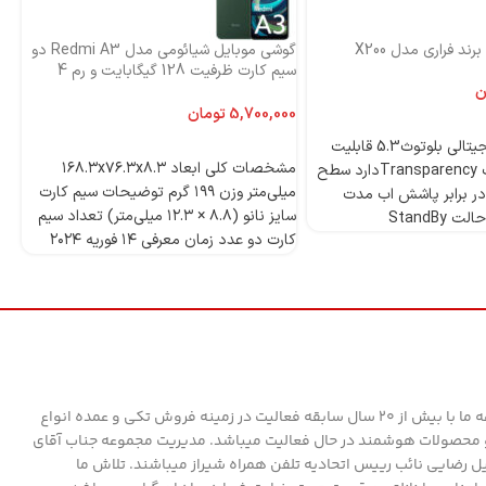
ند فراری مدل X200
گوشی موبایل شیائومی مدل Redmi A3 دو
اس
سیم کارت ظرفیت 128 گیگابایت و رم 4
ni
گیگابایت-گلوبال
ن
تومان
4 میکروفون دیجیتالی بلوتوث5.3 قابلیت
انتخاب گزینه‌ها
مشخصات کلی ابعاد ۱۶۸.۳x۷۶.۳x۸.۳
ANCدارد قابلیت Transparencyدارد سطح
میلی‌متر وزن ۱۹۹ گرم توضیحات سیم کارت
ر برابر پاشش اب مدت
سایز نانو (۸.۸ × ۱۲.۳ میلی‌متر) تعداد سیم
StandBy
کارت دو عدد زمان معرفی ۱۴ فوریه ۲۰۲۴
مدل Redmi A۳ دسته ‌بندی ‌میان‌رده
وز
پردازنده تراشه Mediatek Helio G۳۶ (۱۲
nm) پردازنده‌ مرکزی Octa-core (۴x۲.۲
قا
GHz Cortex-A۵۳ & ۴x۱.۶ GHz Cortex-
A۵۳) فرکانس پردازنده‌ مرکزی ۱.۶ - ۲.۲
گیگاهرتز پردازنده‌ گرافیکی PowerVR
GE۸۳۲۰ حافظه حافظه داخلی ۱۲۸ گیگابایت
مجموعه ما با بیش از 20 سال سابقه فعالیت در زمینه فروش تکی و عمده انواع
مقدار RAM ۴ گیگابایت پشتیبانی از کارت
محصولات هوشمند در حال فعالیت میباشد. مدیریت مجموعه جناب آقای
حافظه microSD استاندارد کارت حافظه
ل رضایی نائب رییس اتحادیه تلفن همراه شیراز میباشند. تلاش ما
microSDXC توضیحات کارت حافظه جانبی