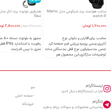
ساعت هوشمند برند شیائومی مدل Maimo
R50i
watch R
تومان
2,500,000
توم
2,900,000
تومان
اطلاعات بیشتر
اطلاعات بیشتر
مناسب برای:آقایان و بانوان نوع
مجهز به
کاربری:رسمی روزمره ورزشی فرم صفحه:گرد
جنس بند:سیلیکون نوع قفل بند:سگکی ساده
متری با بیس قدرتمند
توضیحات سازگاری;این محصول هم
اینستاگرام
منو
مارا در اینستاگرام دنبال کنید
- صفحه اصلی
تلگرام
- فروشگاه
پشتیبانی محصولات و سوالات پیام بدهید