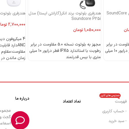
هندزفری بلوتوث برند انکر مدل SoundCore
هندزفری بلوتوث برند انکر(گارانتی ایستا) مدل
هندزفری بلوتوث بر
Soundcore P25i
توما
ان
تومان
اطلاعات بیشتر
اطلاعات بیشتر
 بلوتوث نسخه 5.0 مقاومت در برابر
مجهز به بلوتوث نسخه 5.0 مقاومت در برابر
رطوبت با استاندارد IPX5 قطر درایور 10 میلی
رطوبت با استاندارد IPX5 قطر درایور 10 میلی
مقاومت:مقاوم د
متری با بیس قدرتمند
زمان ماندن در حالت 
دسترسی های کاربر
درباره ما
فهرست
نماد اعتماد
- حساب کاربری
گجت و 
- سبد خرید
اسماعی