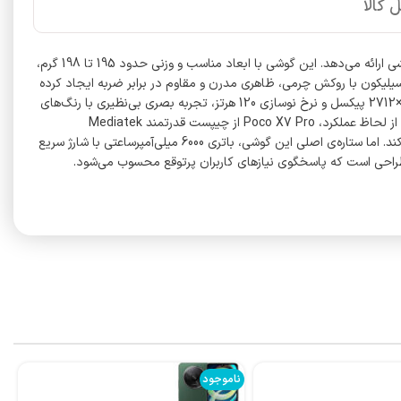
 کالا
گوشی موبایل شیائومی Poco X7 Pro نمونه‌ای از نوآوری در کلاس میان‌رده به‌شمار می‌آید که با تلفیق طراحی شیک و عملکرد بالا، تجربه کاربری رضایت‌بخشی ارائه می‌دهد. این گوشی با ابعاد مناسب و وزنی حدود 195 تا 198 گرم،
Gori به همراه قاب‌های پشتی مختلف از جنس پلاستیک یا سیلیکون با روکش چرمی، ظاهری مدرن و مقاوم در برابر ضربه ایجاد کرده
است. همچنین استانداردهای IP68/IP69 از نفوذ گرد و غبار و آب در شرایط سخت محافظت می‌کنند. صفحه نمایش 6.67 اینچی AMOLED با رزولوشن 1220×2712 پیکسل و نرخ نوسازی 120 هرتز، تجربه بصری بی‌نظیری با رنگ‌های
زنده و جزئیات دقیق ارائه می‌دهد. فناوری Dolby Vision و HDR10+ همراه با نوردهی بالا تا 3200 نیت، بهره‌وری بیشتر در محیط‌های روشن را تضمین می‌کند. از لحاظ عملکرد، Poco X7 Pro از چیپست قدرتمند Mediatek
Dimensity 8400 Ultra با ساختار ۴ نانومتری و پردازنده هشت هسته‌ای بهره می‌برد که عملکرد روان در اجرای بازی‌ها و برنامه‌های چندوظیفه‌ای را فراهم می‌کند. اما ستاره‌ی اصلی این گوشی، باتری 6000 میلی‌آمپرساعتی با شارژ سریع
ناموجود
نا