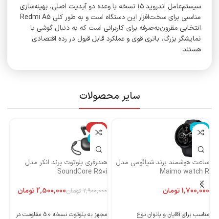
سیستم‌عامل اندروید ۱۵ نسخه با وعده دو آپدیت اصلی، بهینه‌سازی
مناسبی برای سخت‌افزار این دستگاه است و به طور کلی Redmi A5
انتخابی مقرون‌به‌صرفه برای کاربرانی است که به دنبال گوشی با
نمایشگر بزرگ، باتری قوی و عملکرد قابل قبول در رده اقتصادی
هستند.
سایر محصولات
ناموجود
-14%
نا
ناموجود
ساعت هوشمند برند شیائومی مدل
هندزفری بلوتوث برند انکر مدل
هن
Maimo watch R
SoundCore R50i
ایست
تومان
2,500,000
تومان
2,900,000
تومان
اطلاعات بیشتر
اطلاعات بیشتر
مناسب برای:آقایان و بانوان نوع
مجهز به بلوتوث نسخه 5.0 مقاومت در