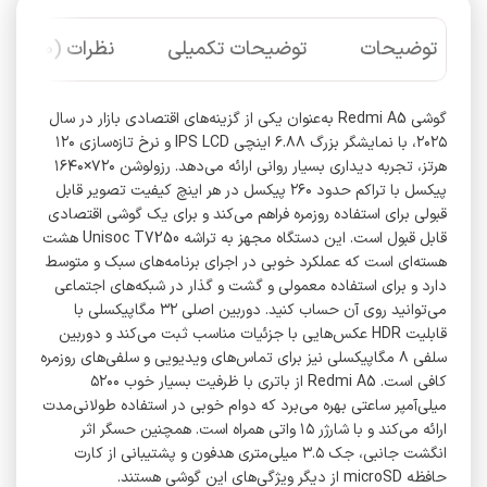
توضیحات
توضیحات تکمیلی
نظرات (0)
گوشی Redmi A5 به‌عنوان یکی از گزینه‌های اقتصادی بازار در سال
۲۰۲۵، با نمایشگر بزرگ ۶.۸۸ اینچی IPS LCD و نرخ تازه‌سازی ۱۲۰
هرتز، تجربه دیداری بسیار روانی ارائه می‌دهد. رزولوشن ۷۲۰×۱۶۴۰
پیکسل با تراکم حدود ۲۶۰ پیکسل در هر اینچ کیفیت تصویر قابل
قبولی برای استفاده روزمره فراهم می‌کند و برای یک گوشی اقتصادی
قابل قبول است. این دستگاه مجهز به تراشه Unisoc T7250 هشت
هسته‌ای است که عملکرد خوبی در اجرای برنامه‌های سبک و متوسط
دارد و برای استفاده معمولی و گشت و گذار در شبکه‌های اجتماعی
می‌توانید روی آن حساب کنید. دوربین اصلی ۳۲ مگاپیکسلی با
قابلیت HDR عکس‌هایی با جزئیات مناسب ثبت می‌کند و دوربین
سلفی ۸ مگاپیکسلی نیز برای تماس‌های ویدیویی و سلفی‌های روزمره
کافی است. Redmi A5 از باتری با ظرفیت بسیار خوب ۵۲۰۰
میلی‌آمپر ساعتی بهره می‌برد که دوام خوبی در استفاده طولانی‌مدت
ارائه می‌کند و با شارژر ۱۵ واتی همراه است. همچنین حسگر اثر
انگشت جانبی، جک ۳.۵ میلی‌متری هدفون و پشتیبانی از کارت
حافظه microSD از دیگر ویژگی‌های این گوشی هستند.