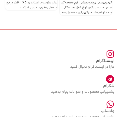
کاربری:رسمی روزمره ورزشی فرم صفحه:گرد
برابر رطوبت با استاندارد IPX5 قطر درایور
جنس بند:سیلیکون نوع قفل بند:سگکی
10 میلی متری با بیس قدرتمند
10 میلی متری با بیس قدرتمند
ساده توضیحات سازگاری;این محصول هم
اینستاگرام
مارا در اینستاگرام دنبال کنید
تلگرام
پشتیبانی محصولات و سوالات پیام بدهید
واتساپ