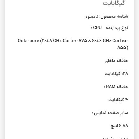
گیگابایت
شناسه محصول:
نامعلوم
نوع پردازنده – CPU :
Octa-core (2×1.8 GHz Cortex-A75 & 6×1.6 GHz Cortex-
A55)
حافظه داخلی :
128 گیگابایت
حافظه RAM :
4 گیگابایت
سایز صفحه نمایش :
6.88 اینچ