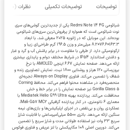
توضیحات
توضیحات تکمیلی
نظرات (0)
شیائومی Redmi Note 14 4G یکی از جدیدترین گوشی‌های سری
نوت شیائومی است که همواره از پرفروش‌ترین سری‌های شیائومی
بوده‌اند. این موبایل که در ژانویه 2025 معرفی شد، با ابعاد
163.3×76.6×8.2 میلی‌متر و وزن 196.5 گرم طراحی‌ای زیبا و
ارگونومیکی دارد. از طرفی با مقاومت در برابر پاشش آب و گرد و غبار
و داشتن استاندارد IP54 در شرایط مختلف دوام و پایداری بیشتری
ارائه می‌دهد. صفحه ‌نمایش 6.67 اینچی AMOLED با نرخ
بروزرسانی 120 هرتز و روشنایی 1800 نیت، نمایش تصاویری زنده و
شفاف را تضمین می‌کند. فناوری Always-on Display تجربه‌ای
منحصربه‌فرد در مشاهده محتوا فراهم می‌کند. محافظ Corning
Gorilla Glass 5 نیز صفحه نمایش را در برابر خط و خش
محافظت می‌کند. پردازنده بهینه Mediatek Helio G99 Ultra با
معماری 6 نانومتری، در کنار پردازنده گرافیکی Mali-G57 MC2،
عملکردی روان و بی‌نقص در اجرای اپلیکیشن‌ها و بازی‌های نیمه
سنگین ارائه می‌دهد. باتری 5500 میلی‌آمپرساعتی با قابلیت شارژ
سریع 33 وات نیز استفاده طولانی ‌مدت و شارژ سریع را تضمین
می‌کند. دوربین اصلی 108 مگاپیکسلی با لنز عریض و فناوری فوکوس