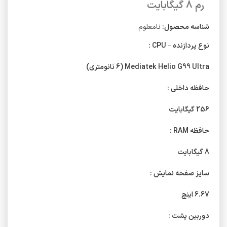
رم 8 گیگابایت
شناسه محصول:
نامعلوم
نوع پردازنده – CPU :
Mediatek Helio G99 Ultra (6 نانومتری)
حافظه داخلی :
256 گیگابایت
حافظه RAM :
8 گیگابایت
سایز صفحه نمایش :
6.67 اینچ
دوربین پشت :