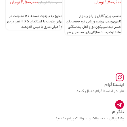
تومان
2,500,000
تومان
2,900,000
تومان
اطلاعات بیشتر
اطلاعات بیشتر
مناسب برای:آقایان و بانوان نوع
مجهز به بلوتوث نسخه 5.0 مقاومت در
کاربری:رسمی روزمره ورزشی فرم صفحه:گرد
برابر رطوبت با استاندارد IPX5 قطر درایور
جنس بند:سیلیکون نوع قفل بند:سگکی
10 میلی متری با بیس قدرتمند
10 میلی متری با بیس قدرتمند
ساده توضیحات سازگاری;این محصول هم
اینستاگرام
مارا در اینستاگرام دنبال کنید
تلگرام
پشتیبانی محصولات و سوالات پیام بدهید