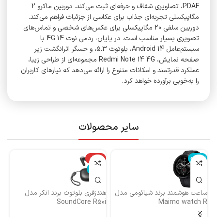
PDAF، تصاویری شفاف و حرفه‌ای ثبت می‌کند. دوربین ماکرو 2
مگاپیکسلی تجربه‌ای جذاب برای عکاسی از جزئیات فراهم می‌کند.
دوربین سلفی 20 مگاپیکسلی برای عکس‌های شخصی و تماس‌های
تصویری بسیار مناسب است. در پایان، ردمی نوت 14 4G با
سیستم‌عامل Android 14، بلوتوث 5.3، و حسگر اثرانگشت زیر
صفحه نمایش، Redmi Note 14 4G مجموعه‌ای از طراحی زیبا،
عملکرد قدرتمند و امکانات متنوع را ارائه می‌دهد که نیازهای کاربران
را به‌خوبی برآورده خواهد کرد.
سایر محصولات
ناموجود
-14%
نا
ناموجود
ساعت هوشمند برند شیائومی مدل
هندزفری بلوتوث برند انکر مدل
هن
Maimo watch R
SoundCore R50i
ایست