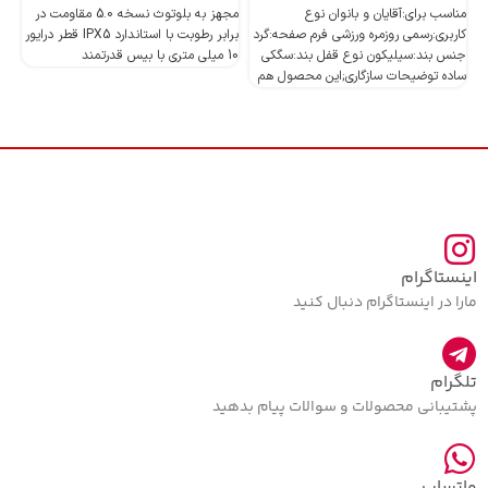
مناسب برای:آقایان و بانوان نوع
مجهز به بلوتوث نسخه 5.0 مقاومت در
کاربری:رسمی روزمره ورزشی فرم صفحه:گرد
برابر رطوبت با استاندارد IPX5 قطر درایور
جنس بند:سیلیکون نوع قفل بند:سگکی
10 میلی متری با بیس قدرتمند
10 میلی متری با بیس قدرتمند
ساده توضیحات سازگاری;این محصول هم
اینستاگرام
مارا در اینستاگرام دنبال کنید
تلگرام
پشتیبانی محصولات و سوالات پیام بدهید
واتساپ