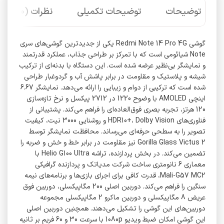
توضیحات
توضیحات تکمیلی
نظرات (0)
گوشی Redmi Note 14 Pro 4G یکی از جدیدترین گوشی‌های سری
Note شیائومی است که با تمرکز بر طراحی جذاب، عملکرد قدرتمند
و نمایشگر بی‌نظیر عرضه شده است. این دستگاه با بدنه‌ای از ترکیب
شیشه و پلاستیک و مقاومت در برابر پاشش آب و گردوغبار طراحی
شده است که ترکیبی از دوام و زیبایی را ارائه می‌دهد. نمایشگر 6.67
اینچی AMOLED با وضوح 1220 در 2712 پیکسل و نرخ تازه‌سازی
120 هرتز، تجربه بصری فوق‌العاده‌ای را فراهم می‌کند. پشتیبانی از
فناوری‌های HDR10+، Dolby Vision و روشنایی 3000 نیت، کیفیت
تصویر را به سطحی حرفه‌ای می‌رساند. محافظت نمایشگر توسط
Gorilla Glass Victus 2 نیز مقاومت در برابر خط و خش و ضربه را
تضمین می‌کند. در بخش پردازنده، تراشه Helio G100 Ultra با
معماری 6 نانومتری ساخت شرکت مدیاتک و پردازنده گرافیکی
Mali-G57 MC2، قدرت کافی برای اجرای بازی‌ها و برنامه‌های نیمه
سنگین را فراهم می‌کند. دوربین اصلی 200 مگاپیکسلی، دوربین فوق
عریض 8 مگاپیکسلی و دوربین ماکرو 2 مگاپیکسلی مجموعه
دوربین‌های این گوشی را تشکیل می‌دهند. همچنین دوربین اصلی
این گوشی امکان ضبط ویدیو 1080p با سرعت 30 و 60 فریم بر ثانیه