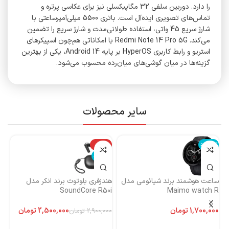
را دارد. دوربین سلفی 32 مگاپیکسلی نیز برای عکاسی پرتره و
تماس‌های تصویری ایده‌آل است. باتری 5500 میلی‌آمپرساعتی با
شارژ سریع 45 واتی، استفاده طولانی‌مدت و شارژ سریع را تضمین
می‌کند. Redmi Note 14 Pro 5G با امکاناتی هم‌چون اسپیکرهای
استریو و رابط کاربری HyperOS بر پایه Android 14، یکی از بهترین
گزینه‌ها در میان گوشی‌های میان‌رده محسوب می‌شود.
سایر محصولات
ناموجود
-14%
نا
ناموجود
ساعت هوشمند برند شیائومی مدل
هندزفری بلوتوث برند انکر مدل
هن
Maimo watch R
SoundCore R50i
ایست
تومان
2,500,000
تومان
2,900,000
تومان
اطلاعات بیشتر
اطلاعات بیشتر