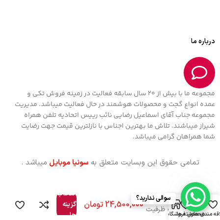
درباره ما
مجموعه ما با بیش از 20 سال سابقه فعالیت در زمینه فروش تکی و
عمده انواع گجت و محصولات هوشمند در حال فعالیت میباشد. مدیریت
مجموعه جناب آقای اسماعیل رضایی نائب رییس اتحادیه تلفن همراه
شیراز میباشند. تلاش ما بهترین اجناس با نازلترین قیمت جهت رضایت
شما همراهان گرامی میباشد.
تمامی حقوق این وبسایت متعلق به
سونیا موبایل
میباشد .
گوشی موبایل
شیائومی
مدل Redmi
Note 14 Pro
انتخاب
سوالی ندارید؟
4G دو سیم
0
گزینه
کارت ظرفیت
قه مندی ها
محصول
دسته ها
فروشگاه
ها
512