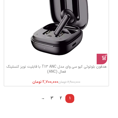
هدفون بلوتوثی کیو سی وای مدل T13 ANC با قابلیت نویز کنسلینگ
فعال (ANC)
2,700,000
تومان
2,900,000
تومان
→
3
2
1