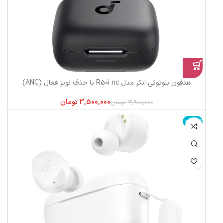
هدفون بلوتوثی انکر مدل R50i nc با حذف نویز فعال (ANC)
3,500,000
تومان
3,900,000
تومان
ناموجود