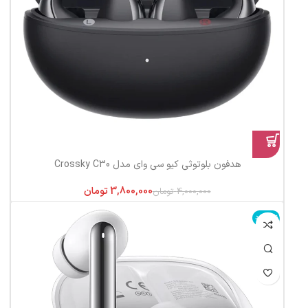
هدفون بلوتوثی کیو سی وای مدل Crossky C30
3,800,000
تومان
4,000,000
تومان
ناموجود