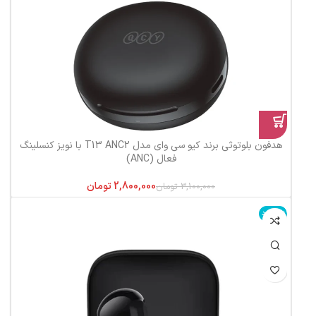
هدفون بلوتوثی برند کیو سی وای مدل T13 ANC2 با نویز کنسلینگ
فعال (ANC)
2,800,000
تومان
3,100,000
تومان
ناموجود