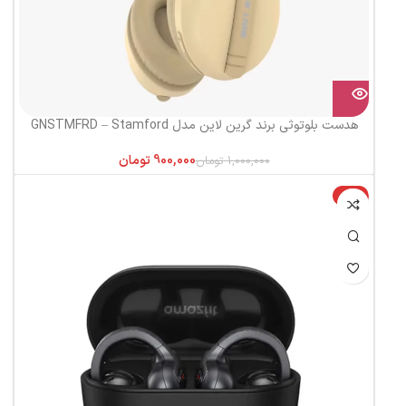
هدست بلوتوثی برند گرین لاین مدل GNSTMFRD – Stamford
900,000
تومان
1,000,000
تومان
-4%