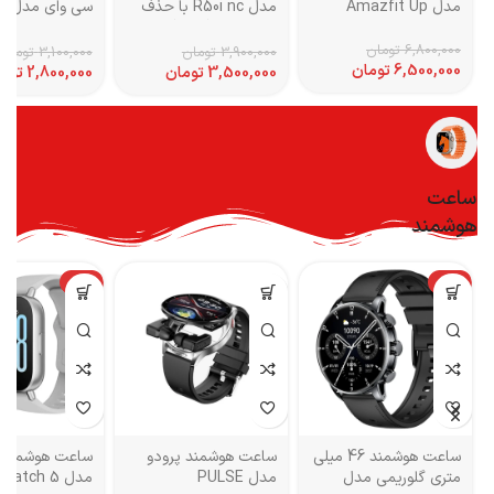
مدل Amazfit Up
مدل R50i nc با حذف
سی و
نویز فعال (ANC)
ANC2 با نوی
فعال (ANC)
6,800,000
تومان
3,900,000
تومان
3,100,000
تومان
6,500,000
تومان
3,500,000
تومان
2,800,000
توم
ساعت
هوشمند
-5%
-3%
ساعت هوشمند 46 میلی
ساعت هوشمند پرودو
ساعت هوشمند 
متری گلوریمی مدل
مدل PULSE
مدل atch 5