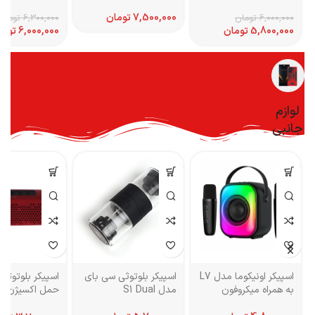
Loop با بند سیلیکونی
ALGORITM
ctive – Global
تومان
6,000,000
تومان
6,300,000
تومان
5,800,000
تومان
6,000,000
توما
لوازم
جانبی
اسپیکر اونیکوما مدل L7
اسپیکر بلوتوثی سی بای
اسپیکر بلوتوثی 
به همراه میکروفون
مدل S1 Dual
108