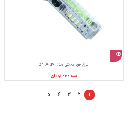
چراغ قوه دستی مدل 520A-uv
تومان
→
5
4
3
2
1