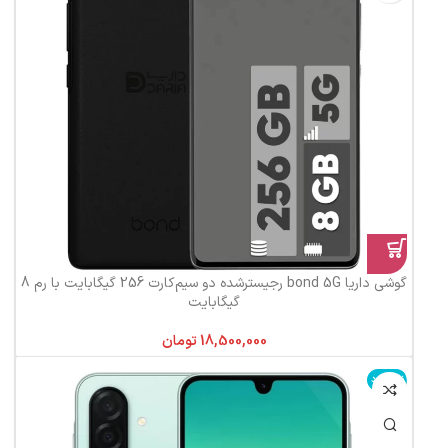
گوشی داریا bond 5G رجیستر‌شده دو سیم‌کارت 256 گیگابایت با رم 8
گیگابایت
تومان
ناموجود