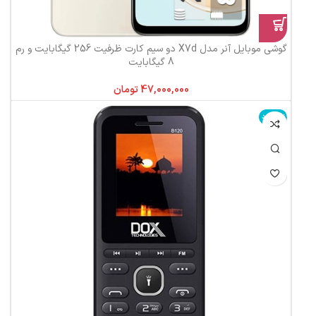
گوشی موبایل آنر مدل X7d دو سیم کارت ظرفیت 256 گیگابایت و رم
8 گیگابایت
تومان
ناموجود