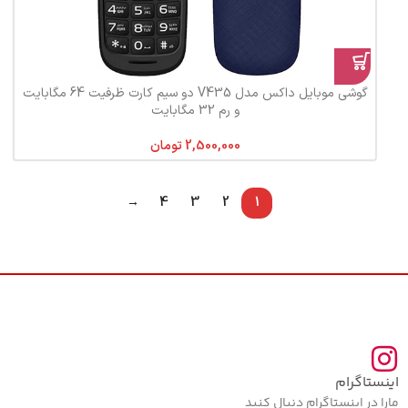
گوشی موبایل داکس مدل V435 دو سیم‌ کارت ظرفیت 64 مگابایت
و رم 32 مگابایت
تومان
→
4
3
2
1
اینستاگرام
مارا در اینستاگرام دنبال کنید