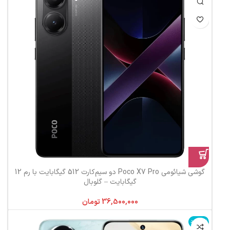
گوشی شیائومی Poco X7 Pro دو سیم‌کارت 512 گیگابایت با رم 12
گیگابایت – گلوبال
تومان
ناموجود