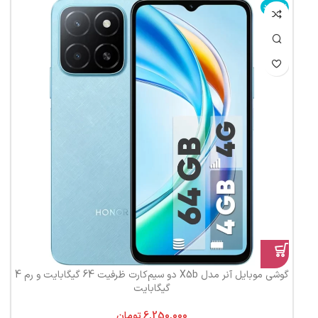
ناموجود
گوشی موبایل آنر مدل X5b دو سیم‌کارت ظرفیت 64 گیگابایت و رم 4
گیگابایت
تومان