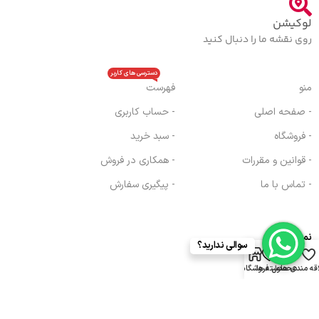
لوکیشن
روی نقشه ما را دنبال کنید
دسترسی های کاربر
منو
فهرست
- صفحه اصلی
- حساب کاربری
- فروشگاه
- سبد خرید
- قوانین و مقررات
- همکاری در فروش
- تماس با ما
- پیگیری سفارش
نماد اعتماد
سوالی ندارید؟
0
قه مندی ها
محصول
دسته ها
فروشگاه