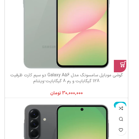
گوشی موبایل سامسونگ مدل Galaxy A56 دو سیم کارت ظرفیت
128 گیگابایت و رم 8 گیگابایت-ویتنام
تومان
ناموجود