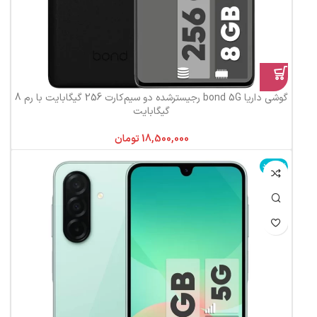
گوشی داریا bond 5G رجیستر‌شده دو سیم‌کارت 256 گیگابایت با رم 8
گیگابایت
تومان
ناموجود