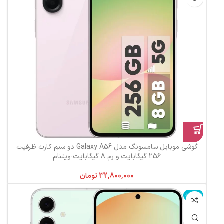
گوشی موبایل سامسونگ مدل Galaxy A56 دو سیم کارت ظرفیت
256 گیگابایت و رم 8 گیگابایت-ویتنام
تومان
ناموجود