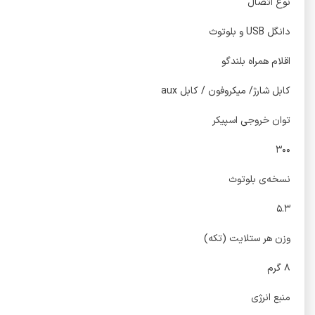
نوع اتصال
دانگل USB و بلوتوث
اقلام همراه بلندگو
کابل شارژ/ میکروفون / کابل aux
توان خروجی اسپیکر
۳۰۰
نسخه‌ی بلوتوث
۵.۳
وزن هر ستلایت (تکه)
۸ گرم
منبع انرژی