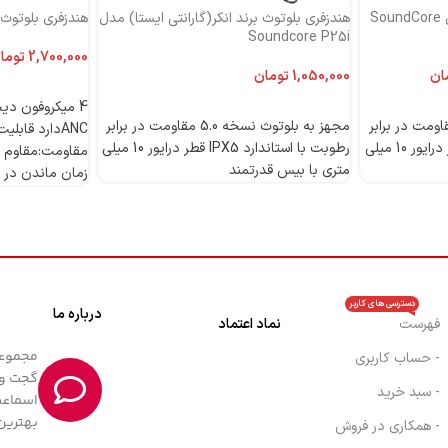
هندزفری بلوتوث برند انکر مدل SoundCore
هندزفری بلوتوث برند انکر(گارانتی ایستا) مدل
هندزفری بلوتوث بر
Soundcore P25i
توما
ان
تومان
اطلاعات بیشتر
اطلاعات بیشتر
 بلوتوث نسخه 5.0 مقاومت در برابر
مجهز به بلوتوث نسخه 5.0 مقاومت در برابر
رطوبت با استاندارد IPX5 قطر درایور 10 میلی
رطوبت با استاندارد IPX5 قطر درایور 10 میلی
مقاومت:مقاوم د
متری با بیس قدرتمند
زمان ماندن در حالت 
دسترسی های کاربر
درباره ما
فهرست
نماد اعتماد
- حساب کاربری
گجت و 
- سبد خرید
اسماعی
بهترین
- همکاری در فروش