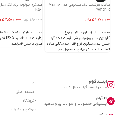
ساعت هوشمند برند شیائومی مدل Maimo
R50i
watch R
تومان
2,500,000
توم
2,900,000
تومان
اطلاعات بیشتر
اطلاعات بیشتر
مناسب برای:آقایان و بانوان نوع
مجهز به
کاربری:رسمی روزمره ورزشی فرم صفحه:گرد
جنس بند:سیلیکون نوع قفل بند:سگکی ساده
متری با بیس قدرتمند
توضیحات سازگاری;این محصول هم
اینستاگرام
منو
مارا در اینستاگرام دنبال کنید
- صفحه اصلی
تلگرام
- فروشگاه
پشتیبانی محصولات و سوالات پیام بدهید
- قوانین و مقررات
واتساپ