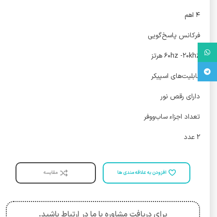
۴ اهم
فرکانس پاسخ‌گویی
واتس آپ
۶۰hz -۲۰khz هرتز
تلگرام
قابلیت‌های اسپیکر
دارای رقص نور
تعداد اجزاء ساب‌ووفر
۲ عدد
افزودن به علاقه مندی ها
مقایسه
برای دریافت مشاوره با ما در ارتباط باشید.