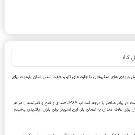
 کالا
 می دهد. ایده آل برای کارائوکه، شامل ورودی های میکروفون با جلوه های اکو و جفت شدن آسان بلوتوث برای
بلندگوی بلوتوث ضدآب قدرتمند در فضای باز، دوام ناهموار را با صدای باکیفیت ترکیب می کند که برای هر ماجراجویی مناسب است. ساخته شده برای مقاومت در برابر عناصر با درجه ضد آب IPX7، صدای واضح و قدرتمند را در هر
رای علاقه مندان به فضای باز، این اسپیکر برای باران، پاشیدن پاشیده