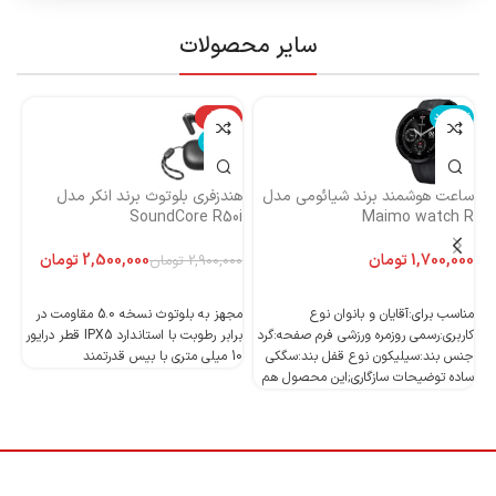
سایر محصولات
ناموجود
-14%
نا
ناموجود
ساعت هوشمند برند شیائومی مدل
هندزفری بلوتوث برند انکر مدل
هن
Maimo watch R
SoundCore R50i
ایست
تومان
2,500,000
تومان
2,900,000
تومان
اطلاعات بیشتر
اطلاعات بیشتر
مناسب برای:آقایان و بانوان نوع
مجهز به بلوتوث نسخه 5.0 مقاومت در
کاربری:رسمی روزمره ورزشی فرم صفحه:گرد
برابر رطوبت با استاندارد IPX5 قطر درایور
جنس بند:سیلیکون نوع قفل بند:سگکی
10 میلی متری با بیس قدرتمند
10 میلی متری با بیس قدرتمند
ساده توضیحات سازگاری;این محصول هم