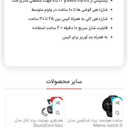
پشتیبانی از Bass-Up EQ و 22 EQ جهت شخصی سازی صدا
شارژدهی گوشی ها تا 10 ساعت در ولوم متوسط
شارژدهی کلی به همراه کیس بین 25 تا 30 ساعت
قابلیت شارژ سریع 10 دقیقه = 2 ساعت استفاده
به همراه بند آوریز برای کیس
سایر محصولات
ناموجود
-14%
نا
ناموجود
ساعت هوشمند برند شیائومی مدل
هندزفری بلوتوث برند انکر مدل
هن
Maimo watch R
SoundCore R50i
ایست