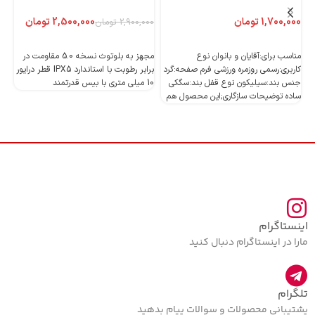
تومان
2,500,000
تومان
2,900,000
تومان
اطلاعات بیشتر
اطلاعات بیشتر
مناسب برای:آقایان و بانوان نوع
مجهز به بلوتوث نسخه 5.0 مقاومت در
کاربری:رسمی روزمره ورزشی فرم صفحه:گرد
برابر رطوبت با استاندارد IPX5 قطر درایور
جنس بند:سیلیکون نوع قفل بند:سگکی
10 میلی متری با بیس قدرتمند
10 میلی متری با بیس قدرتمند
ساده توضیحات سازگاری;این محصول هم
اینستاگرام
مارا در اینستاگرام دنبال کنید
تلگرام
پشتیبانی محصولات و سوالات پیام بدهید