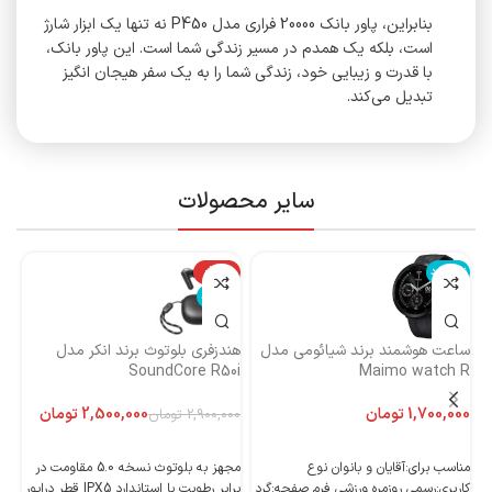
بنابراین، پاور بانک 20000 فراری مدل P450 نه تنها یک ابزار شارژ
است، بلکه یک همدم در مسیر زندگی شما است. این پاور بانک،
با قدرت و زیبایی خود، زندگی شما را به یک سفر هیجان انگیز
تبدیل می‌کند.
سایر محصولات
ناموجود
-14%
نا
ناموجود
ساعت هوشمند برند شیائومی مدل
هندزفری بلوتوث برند انکر مدل
هن
Maimo watch R
SoundCore R50i
ایست
تومان
2,500,000
تومان
2,900,000
تومان
اطلاعات بیشتر
اطلاعات بیشتر
مناسب برای:آقایان و بانوان نوع
مجهز به بلوتوث نسخه 5.0 مقاومت در
کاربری:رسمی روزمره ورزشی فرم صفحه:گرد
برابر رطوبت با استاندارد IPX5 قطر درایور