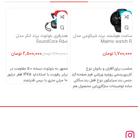
ناموجود
-14%
نا
ناموجود
ساعت هوشمند برند شیائومی مدل
هندزفری بلوتوث برند انکر مدل
هن
Maimo watch R
SoundCore R50i
ایست
تومان
2,500,000
تومان
2,900,000
تومان
اطلاعات بیشتر
اطلاعات بیشتر
مناسب برای:آقایان و بانوان نوع
مجهز به بلوتوث نسخه 5.0 مقاومت در
کاربری:رسمی روزمره ورزشی فرم صفحه:گرد
برابر رطوبت با استاندارد IPX5 قطر درایور
جنس بند:سیلیکون نوع قفل بند:سگکی
10 میلی متری با بیس قدرتمند
10 میلی متری با بیس قدرتمند
ساده توضیحات سازگاری;این محصول هم