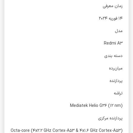
زمان معرفی
۱۴ فوریه ۲۰۲۴
مدل
Redmi A۳
دسته ‌بندی
‌میان‌رده
پردازنده
تراشه
Mediatek Helio G۳۶ (۱۲ nm)
پردازنده‌ مرکزی
Octa-core (۴x۲.۲ GHz Cortex-A۵۳ & ۴x۱.۶ GHz Cortex-A۵۳)