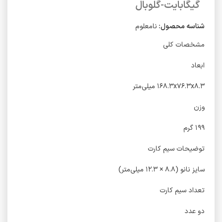
گیگابایت-گلوبال
شناسه محصول:
نامعلوم
مشخصات کلی
ابعاد
۱۶۸.۳x۷۶.۳x۸.۳ میلی‌متر
وزن
۱۹۹ گرم
توضیحات سیم کارت
سایز نانو (۸.۸ × ۱۲.۳ میلی‌متر)
تعداد سیم کارت
دو عدد