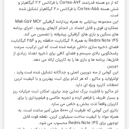
که از دو هسته قدرتمند Cortex-A76 با فرکانس 2.2 گیگاهرتز و
شش هسته Cortex-A55 با فرکانس 2.0 گیگاهرتز تشکیل شده
است.
این مجموعه پردازشی به همراه پردازنده گرافیکی Mali-G57 MC2
عملکردی قوی و قابل اعتماد در انجام کارهای روزمره ، اجرای برنامه‌
های سنگین و بازی‌ های گرافیکی پیشرفته را تضمین می‌ کند.
Redmi Note 14S به همراه 8 گیگابایت حافظه رم و 256 گیگابایت
فضای ذخیره سازی داخلی عرضه شده است که این ترکیب، سرعت
پاسخگویی بالای سیستم و فضای کافی برای ذخیره تعداد زیادی از
فایل‌ها، برنامه‌ ها و بازی‌ ها را به کاربران ارائه می‌ دهد.
دوربین
این گوشی از سه دوربین اصلی و جداگانه تشکیل شده است واید ،
اولتراواید و ماکرو ، که هر کدام برای ثبت بهترین و با کیفیت‌ ترین
لحظات کاربرد ویژه‌ ای دارد.
لنز ماکرو با قابلیت بزرگ‌ نمایی چند برابری، امکان ثبت جزئیات ریز
و بسیار ظریف را فراهم کرده و تجربه عکاسی و فیلم‌برداری را برای
کاربران واقعاً لذت‌ بخش و خاص می‌ سازد.
باتری این گوشی که ظرفیت آن 5000 میلی‌ آمپر ساعت است، به
همراه مواد با کیفیت ساخت سیلیکون کربن، نقطه قوت قابل
توجهی برای Redmi Note 14S محسوب می‌ شود.