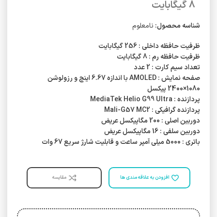
8 گیگابایت
شناسه محصول:
نامعلوم
ظرفیت حافظه داخلی : 256 گیگابایت
ظرفیت حافظه رم : 8 گیگابایت
تعداد سیم کارت : 2 عدد
صفحه نمایش : AMOLED با اندازه 6.67 اینچ و رزولوشن
1080×2400 پیکسل
پردازنده : MediaTek Helio G99 Ultra
پردازنده گرافیکی : Mali-G57 MC2
دوربین اصلی : 200 مگاپیکسل عریض
دوربین سلفی : 16 مگاپیکسل عریض
باتری : 5000 میلی آمپر ساعت و قابلیت شارژ سریع 67 وات
افزودن به علاقه مندی ها
مقایسه