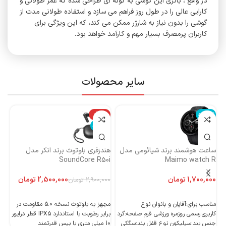
در واقع ، باتری این گوشی به گونه‌ ای طراحی شده که عمر طولانی و
کارایی عالی را در طول روز فراهم می‌ سازد و استفاده طولانی مدت از
گوشی را بدون نیاز به شارژر ممکن می‌ کند، که این ویژگی برای
کاربران پرمصرف بسیار مهم و کارآمد خواهد بود.
سایر محصولات
ناموجود
-14%
نا
ناموجود
ساعت هوشمند برند شیائومی مدل
هندزفری بلوتوث برند انکر مدل
هن
Maimo watch R
SoundCore R50i
ایست
تومان
2,500,000
تومان
2,900,000
تومان
اطلاعات بیشتر
اطلاعات بیشتر
مناسب برای:آقایان و بانوان نوع
مجهز به بلوتوث نسخه 5.0 مقاومت در
کاربری:رسمی روزمره ورزشی فرم صفحه:گرد
برابر رطوبت با استاندارد IPX5 قطر درایور
جنس بند:سیلیکون نوع قفل بند:سگکی
10 میلی متری با بیس قدرتمند
10 میلی متری با بیس قدرتمند