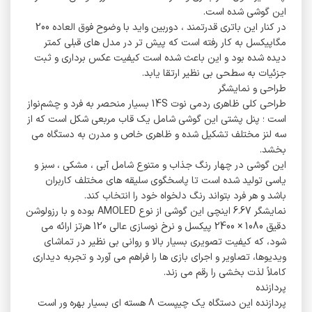
این گوشی شده است.
در کنار این باتری قدرتمند ، دوربین واید با وضوح فوق‌ العاده 200
مگاپیکسل به کار رفته است که پیش‌ تر در مدل‌ های قبلی کمتر
دیده شده بود و این باعث شده است کیفیت عکس‌ برداری و ثبت
جزئیات به سطحی بی‌ نظیر ارتقا یابد.
طراحی و نمایشگر
طراحی کلی ظاهری ردمی نوت 14S بسیار منحصر به فرد و چشم‌نواز
است ؛ پنل پشتی این گوشی شامل یک قاب مربعی شکل است که از
سه لنز مختلف تشکیل شده و ظاهری خاص و مدرن به دستگاه می‌
بخشد.
این گوشی در چهار رنگ جذاب و متنوع شامل آبی ، مشکی ، سبز و
یاسی تولید شده است تا پاسخگوی سلیقه‌ های مختلف کاربران
باشد و هر فرد بتواند رنگ دلخواه خود را انتخاب کند.
نمایشگر 6.67 اینچی این گوشی از نوع AMOLED بوده و با رزولوشن
دقیق 1080 × 2400 پیکسل و نرخ نوسازی عالی 120 هرتز ارائه می‌
شود، که کیفیت تصویری بسیار بالا و روانی بی‌ نظیر در تماشای
ویدیوها، تصاویر و اجرای بازی‌ ها را فراهم می‌ آورد و تجربه دیداری
کاملاً لذت‌ بخشی را رقم می‌ زند.
پردازنده
پردازنده این دستگاه یک چیپست 8 هسته‌ ای بسیار بهره‌ ور است