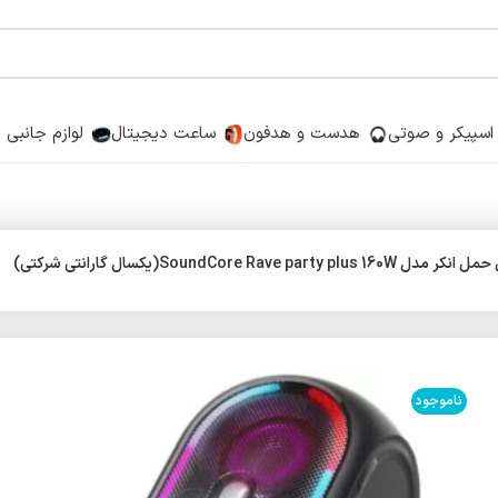
اسپیکر و صوتی
هدست و هدفون
ساعت دیجیتال
لوازم جانبی
SoundCore Rave p(یکسال گارانتی شرکتی)
ناموجود