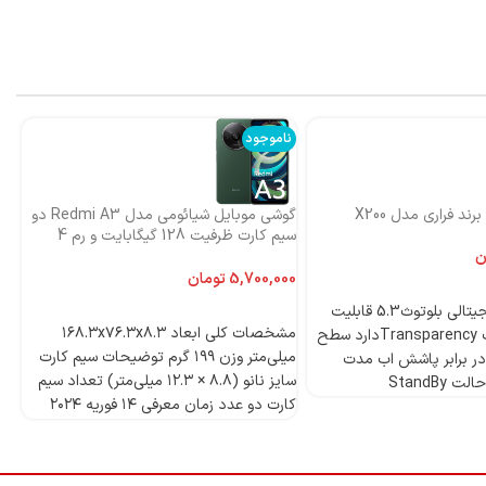
ناموجود
نا
ند فراری مدل X200
گوشی موبایل شیائومی مدل Redmi A3 دو
اس
سیم کارت ظرفیت 128 گیگابایت و رم 4
ni
گیگابایت-گلوبال
ن
تومان
4 میکروفون دیجیتالی بلوتوث5.3 قابلیت
انتخاب گزینه‌ها
مشخصات کلی ابعاد ۱۶۸.۳x۷۶.۳x۸.۳
ANCدارد قابلیت Transparencyدارد سطح
میلی‌متر وزن ۱۹۹ گرم توضیحات سیم کارت
ر برابر پاشش اب مدت
سایز نانو (۸.۸ × ۱۲.۳ میلی‌متر) تعداد سیم
StandBy
کارت دو عدد زمان معرفی ۱۴ فوریه ۲۰۲۴
مدل Redmi A۳ دسته ‌بندی ‌میان‌رده
وز
پردازنده تراشه Mediatek Helio G۳۶ (۱۲
nm) پردازنده‌ مرکزی Octa-core (۴x۲.۲