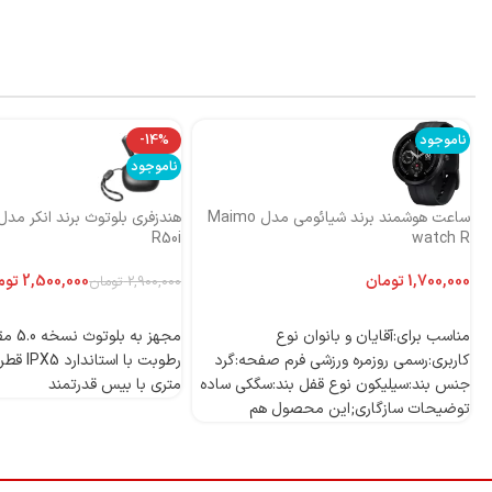
ناموجود
-14%
ناموجود
ساعت هوشمند برند شیائومی مدل Maimo
R50i
watch R
تومان
2,500,000
توم
2,900,000
تومان
اطلاعات بیشتر
اطلاعات بیشتر
مناسب برای:آقایان و بانوان نوع
مجهز به
کاربری:رسمی روزمره ورزشی فرم صفحه:گرد
جنس بند:سیلیکون نوع قفل بند:سگکی ساده
متری با بیس قدرتمند
توضیحات سازگاری;این محصول هم