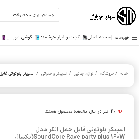
صفحه اصلی
گجت و ابزار هوشمند
گوشی موبایل
فهرست
خانه
فروشگاه
لوازم جانبی
اسپیکر و صوتی
اسپیکر بلوتوثی قابل حمل انکر مدل arty plus 160W
20
نفر در حال مشاهده محصول هستند
اسپیکر بلوتوثی قابل حمل انکر مدل
SoundCore Rave party plus 160W(یکسال