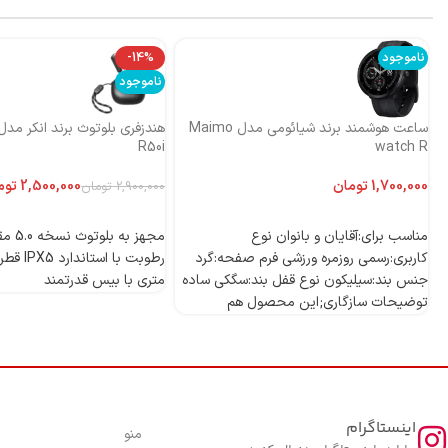
ناموجود
-14%
ناموجود
ساعت هوشمند برند شیائومی مدل Maimo
R50i
watch R
تومان
2,500,000
توم
2,900,000
تومان
اطلاعات بیشتر
اطلاعات بیشتر
مناسب برای:آقایان و بانوان نوع
مجهز به
کاربری:رسمی روزمره ورزشی فرم صفحه:گرد
جنس بند:سیلیکون نوع قفل بند:سگکی ساده
متری با بیس قدرتمند
توضیحات سازگاری;این محصول هم
اینستاگرام
منو