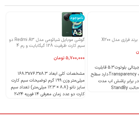
ناموجود
نا
ند فراری مدل X200
گوشی موبایل شیائومی مدل Redmi A3 دو
اس
سیم کارت ظرفیت 128 گیگابایت و رم 4
ni
گیگابایت-گلوبال
ن
تومان
4 میکروفون دیجیتالی بلوتوث5.3 قابلیت
انتخاب گزینه‌ها
مشخصات کلی ابعاد ۱۶۸.۳x۷۶.۳x۸.۳
ANCدارد قابلیت Transparencyدارد سطح
میلی‌متر وزن ۱۹۹ گرم توضیحات سیم کارت
ر برابر پاشش اب مدت
سایز نانو (۸.۸ × ۱۲.۳ میلی‌متر) تعداد سیم
StandBy
کارت دو عدد زمان معرفی ۱۴ فوریه ۲۰۲۴
مدل Redmi A۳ دسته ‌بندی ‌میان‌رده
وز
پردازنده تراشه Mediatek Helio G۳۶ (۱۲
nm) پردازنده‌ مرکزی Octa-core (۴x۲.۲
قا
GHz Cortex-A۵۳ & ۴x۱.۶ GHz Cortex-
A۵۳) فرکانس پردازنده‌ مرکزی ۱.۶ - ۲.۲
گیگاهرتز پردازنده‌ گرافیکی PowerVR