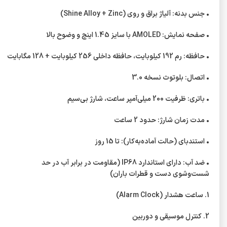
• جنس بدنه: آلیاژ براق و روی (Shine Alloy + Zinc)
• صفحه نمایش: AMOLED با سایز 1.45 اینچ و وضوح بالا
• حافظه: رم 192 کیلوبایت، حافظه داخلی 256 کیلوبایت + 128 مگابایت
• اتصال: بلوتوث نسخه 3.0
• باتری: ظرفیت 200 میلی‌آمپر ساعت، شارژ بی‌سیم
• مدت زمان شارژ: حدود 2 ساعت
• استندبای (حالت آماده‌به‌کار): تا 15 روز
• ضد آب: دارای استاندارد IP68 (مقاومت در برابر آب در حد
شست‌وشوی دست و قطرات باران)
1. ساعت هشدار (Alarm Clock)
2. کنترل موسیقی و دوربین