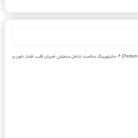
. ساعت هشدار (Alarm Clock) 2. کنترل موسیقی و دوربین 3. پایش فعالیت‌های ورزشی 4. یادآوری بی‌تحرکی (Sedentary Reminder) 5. گام‌شمار (Pedometer) 6. مانیتورینگ سلامت: شامل سنجش ضربان قلب، فشار خون و