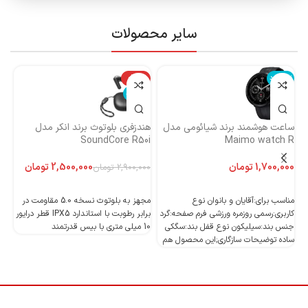
سایر محصولات
ناموجود
-14%
نا
ناموجود
ساعت هوشمند برند شیائومی مدل
هندزفری بلوتوث برند انکر مدل
هن
Maimo watch R
SoundCore R50i
ایست
تومان
2,500,000
تومان
2,900,000
تومان
اطلاعات بیشتر
اطلاعات بیشتر
مناسب برای:آقایان و بانوان نوع
مجهز به بلوتوث نسخه 5.0 مقاومت در
کاربری:رسمی روزمره ورزشی فرم صفحه:گرد
برابر رطوبت با استاندارد IPX5 قطر درایور
جنس بند:سیلیکون نوع قفل بند:سگکی
10 میلی متری با بیس قدرتمند
10 میلی متری با بیس قدرتمند
ساده توضیحات سازگاری;این محصول هم