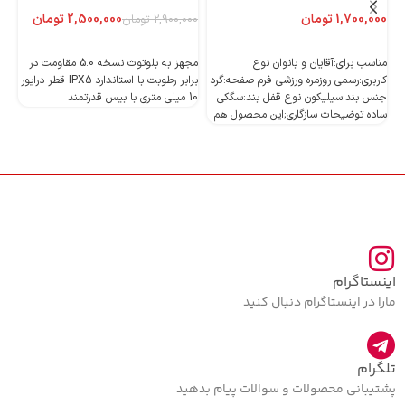
تومان
2,500,000
تومان
2,900,000
تومان
اطلاعات بیشتر
اطلاعات بیشتر
مناسب برای:آقایان و بانوان نوع
مجهز به بلوتوث نسخه 5.0 مقاومت در
کاربری:رسمی روزمره ورزشی فرم صفحه:گرد
برابر رطوبت با استاندارد IPX5 قطر درایور
جنس بند:سیلیکون نوع قفل بند:سگکی
10 میلی متری با بیس قدرتمند
10 میلی متری با بیس قدرتمند
ساده توضیحات سازگاری;این محصول هم
اینستاگرام
مارا در اینستاگرام دنبال کنید
تلگرام
پشتیبانی محصولات و سوالات پیام بدهید