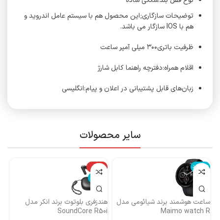
نوع قفل بند:سگکی ساده
توضیحات سازگاری;این محصول هم با سیستم عامل اندروید و
هم با IOS سازگار می باشد.
ظرفیت باتری۳۰۰ میلی آمپر ساعت
اقلام همراه:دفترچه راهنما کابل شارژ
زبان‌های قابل پشتیبانی در اعلان و پیام:انگلیسی
سایر محصولات
ناموجود
-14%
نا
ناموجود
ساعت هوشمند برند شیائومی مدل
هندزفری بلوتوث برند انکر مدل
هن
Maimo watch R
SoundCore R50i
ایست