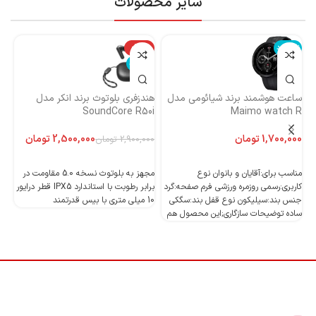
سایر محصولات
ناموجود
-14%
نا
ناموجود
ساعت هوشمند برند شیائومی مدل
هندزفری بلوتوث برند انکر مدل
هن
Maimo watch R
SoundCore R50i
ایست
تومان
2,500,000
تومان
2,900,000
تومان
اطلاعات بیشتر
اطلاعات بیشتر
مناسب برای:آقایان و بانوان نوع
مجهز به بلوتوث نسخه 5.0 مقاومت در
کاربری:رسمی روزمره ورزشی فرم صفحه:گرد
برابر رطوبت با استاندارد IPX5 قطر درایور
جنس بند:سیلیکون نوع قفل بند:سگکی
10 میلی متری با بیس قدرتمند
10 میلی متری با بیس قدرتمند
ساده توضیحات سازگاری;این محصول هم