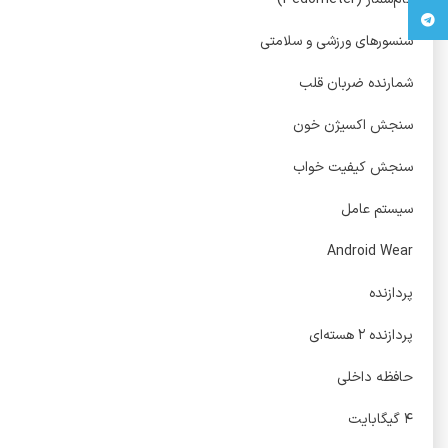
تلگرام
سنسورهای ورزشی و سلامتی
شمارنده ضربان قلب
سنجش اکسیژن خون
سنجش کیفیت خواب
سیستم عامل
Android Wear
پردازنده
پردازنده ۲ هسته‌ای
حافظه داخلی
۴ گیگابایت