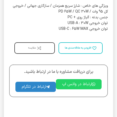
ویژگی های خاص : شارژ سریع همزمان / سازگاری جهانی / خروجی
کل 95 وات / PD 65W / QC 30W
جنس بدنه : آلیاژ روی + PC
توان خروجی USB-A : 30W
توان خروجی USB-C : 65W MAX
افزودن به علاقه مندی ها
مقایسه
برای دریافت مشاوره با ما در ارتباط باشید.
ارتباط در واتس اپ
ارتباط در تلگرام