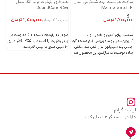
ساعت هوشمند برند شیائومی مدل
هندزفری بلوتوث برند انکر مدل
هن
Maimo watch R
SoundCore R50i
ایست
تومان
2,500,000
تومان
2,900,000
تومان
اطلاعات بیشتر
اطلاعات بیشتر
مناسب برای:آقایان و بانوان نوع
مجهز به بلوتوث نسخه 5.0 مقاومت در
کاربری:رسمی روزمره ورزشی فرم صفحه:گرد
برابر رطوبت با استاندارد IPX5 قطر درایور
جنس بند:سیلیکون نوع قفل بند:سگکی
10 میلی متری با بیس قدرتمند
10 میلی متری با بیس قدرتمند
ساده توضیحات سازگاری;این محصول هم
اینستاگرام
مارا در اینستاگرام دنبال کنید