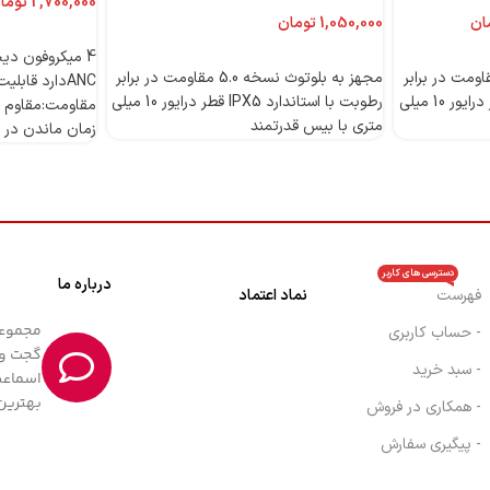
توما
ان
تومان
اطلاعات بیشتر
اطلاعات بیشتر
 بلوتوث نسخه 5.0 مقاومت در برابر
مجهز به بلوتوث نسخه 5.0 مقاومت در برابر
رطوبت با استاندارد IPX5 قطر درایور 10 میلی
رطوبت با استاندارد IPX5 قطر درایور 10 میلی
مقاومت:مقاوم د
متری با بیس قدرتمند
زمان ماندن در حالت 
دسترسی های کاربر
درباره ما
فهرست
نماد اعتماد
- حساب کاربری
گجت و 
- سبد خرید
اسماعی
بهترین
- همکاری در فروش
- پیگیری سفارش