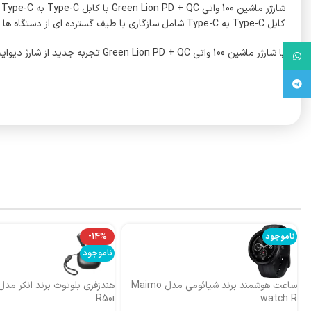
کابل Type-C به Type-C شامل سازگاری با طیف گسترده ای از دستگاه ها را تضمین می کند.
با شارژر ماشین 100 واتی Green Lion PD + QC تجربه جدید از شارژ دیوایس های خود داشته باشید
واتس آپ
تلگرام
ناموجود
-14%
ناموجود
ساعت هوشمند برند شیائومی مدل Maimo
R50i
watch R