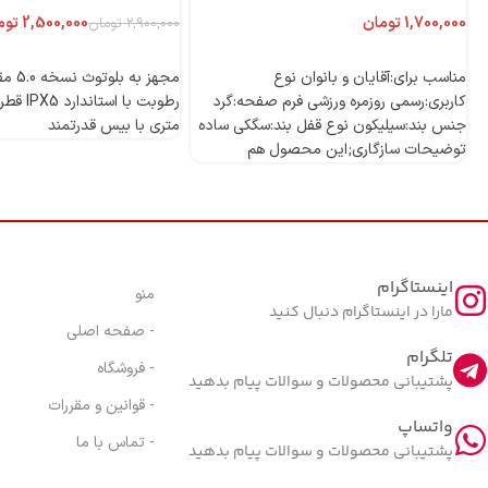
تومان
2,500,000
توم
2,900,000
تومان
اطلاعات بیشتر
اطلاعات بیشتر
مناسب برای:آقایان و بانوان نوع
مجهز به
کاربری:رسمی روزمره ورزشی فرم صفحه:گرد
جنس بند:سیلیکون نوع قفل بند:سگکی ساده
متری با بیس قدرتمند
توضیحات سازگاری;این محصول هم
اینستاگرام
منو
مارا در اینستاگرام دنبال کنید
- صفحه اصلی
تلگرام
- فروشگاه
پشتیبانی محصولات و سوالات پیام بدهید
- قوانین و مقررات
واتساپ
- تماس با ما
پشتیبانی محصولات و سوالات پیام بدهید