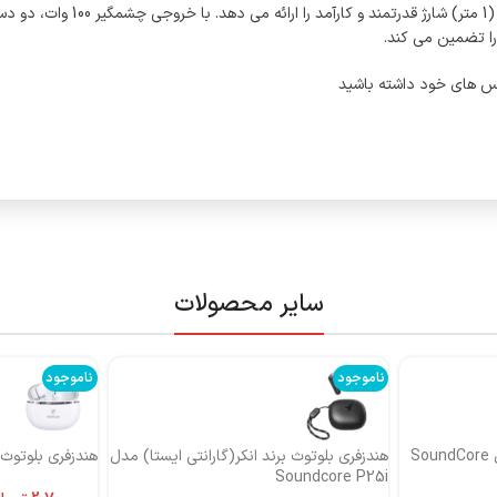
شارژر ماشین 100 واتی n PD + QC
سایر محصولات
ناموجود
ناموجود
هندزفری بلوتوث برند انکر مدل SoundCore
هندزفری بلوتوث برند انکر(گارانتی ایستا) مدل
هندزفری بلوتوث بر
Soundcore P25i