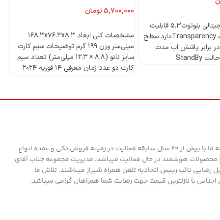
گیگابایت-گلوبال
ن
تومان
4 میکروفون دیجیتالی بلوتوث5.3 قابلیت
انتخاب گزینه‌ها
مشخصات کلی ابعاد ۱۶۸.۳x۷۶.۳x۸.۳
ANCدارد قابلیت Transparencyدارد سطح
میلی‌متر وزن ۱۹۹ گرم توضیحات سیم کارت
ر برابر پاشش اب مدت
سایز نانو (۸.۸ × ۱۲.۳ میلی‌متر) تعداد سیم
StandBy
کارت دو عدد زمان معرفی ۱۴ فوریه ۲۰۲۴
مدل Redmi A۳ دسته ‌بندی ‌میان‌رده
وز
پردازنده تراشه Mediatek Helio G۳۶ (۱۲
nm) پردازنده‌ مرکزی Octa-core (۴x۲.۲
قا
GHz Cortex-A۵۳ & ۴x۱.۶ GHz Cortex-
A۵۳) فرکانس پردازنده‌ مرکزی ۱.۶ - ۲.۲
گیگاهرتز پردازنده‌ گرافیکی PowerVR
GE۸۳۲۰ حافظه حافظه داخلی ۱۲۸ گیگابایت
مجموعه ما با بیش از 20 سال سابقه فعالیت در زمینه فروش تکی و عمده انواع
مقدار RAM ۴ گیگابایت پشتیبانی از کارت
محصولات هوشمند در حال فعالیت میباشد. مدیریت مجموعه جناب آقای
حافظه microSD استاندارد کارت حافظه
ل رضایی نائب رییس اتحادیه تلفن همراه شیراز میباشند. تلاش ما
microSDXC توضیحات کارت حافظه جانبی
 اجناس با نازلترین قیمت جهت رضایت شما همراهان گرامی میباشد.
دارای اسلات مجزا صفحه نمایش فناوری
صفحه‌ نمایش IPS بازه‌ اندازه صفحه
نمایش ۶.۰ تا ۸.۰ اینچ اندازه ۶.۶۷ اینچ