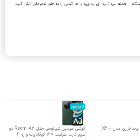
Green Lio با کابل Type-C به Type-C (1 متر) شارژ قدرتمند و کارآمد را ارائه می دهد. با خروجی چشمگیر 100 وات، دو دستگاه از جمله لپ تاپ، آی پد پرو یا هر تبلتی را به طور همزمان شارژ کنید.
ناموجود
نا
ند فراری مدل X200
گوشی موبایل شیائومی مدل Redmi A3 دو
اس
سیم کارت ظرفیت 128 گیگابایت و رم 4
ni