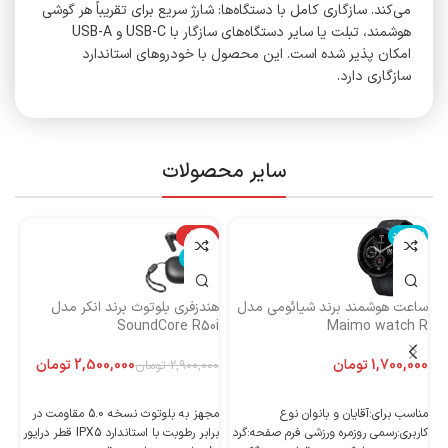
می‌کند. سازگاری کامل با دستگاه‌ها: شارژ سریع برای تقریباً هر گوشی
هوشمند، تبلت یا سایر دستگاه‌های سازگار با USB-C و USB-A
امکان پذیر شده است. این محصول با خودروهای استاندارد
سازگاری دارد.
سایر محصولات
ناموجود
-14%
نا
ناموجود
ساعت هوشمند برند شیائومی مدل
هندزفری بلوتوث برند انکر مدل
هن
Maimo watch R
SoundCore R50i
ایست
تومان
2,500,000
تومان
2,900,000
تومان
اطلاعات بیشتر
اطلاعات بیشتر
مناسب برای:آقایان و بانوان نوع
مجهز به بلوتوث نسخه 5.0 مقاومت در
کاربری:رسمی روزمره ورزشی فرم صفحه:گرد
برابر رطوبت با استاندارد IPX5 قطر درایور