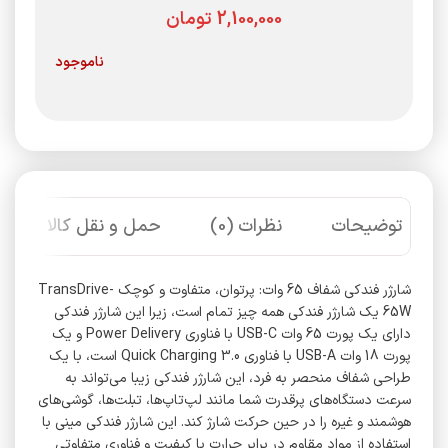
تومان
ناموجود
توضیحات
نظرات (0)
حمل و نقل کالا
شارژر فندکی شفاف 65 وات: پرتوان، متفاوت و کوچک TransDrive-
65W یک شارژر فندکی همه چیز تمام است، زیرا این شارژر فندکی
دارای یک پورت 65 وات USB-C با فناوری Power Delivery و یک
پورت 18 وات USB-A با فناوری Quick Charging 3.0 است، با یک
طراحی شفاف منحصر به فرد، این شارژر فندکی زیبا می‌تواند به
سرعت دستگاه‌های پرقدرت شما مانند لپ‌تاپ‌ها، تبلت‌ها، گوشی‌های
هوشمند و غیره را در حین حرکت شارژ کند. این شارژر فندکی مینی با
استفاده از مواد مقاوم در برابر حرارت با کیفیت و فناوری متفاوتی