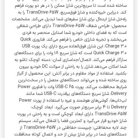
ساخته شده است تا سریع‌ترین شارژ ممکن را در هر دو پورت فراهم
کند. دیزاین خیره‌کننده و شارژ فوق‌سریع، TransDrive-65W را به
راه‌حل شارژ ایده‌آل برای شارژ سفرهای شما تبدیل می‌کند. مشخصات
محصول: طراحی شفاف: TransDrive-65W دارای طراحی شفافی
است که به فضای داخلی خودرو شما استایل منحصر به فردی
می‌بخشد و تجربه شارژی خاص را فراهم می‌کند. فناروری Quick
Charge 3.0: این شارژر فوق‌العاده سریع دارای یک پورت USB
Quick Charge 3.0 است که شارژ سریع 18 وات را برای دستگاه‌های
سازگار فراهم می‌کند. اتصال/جداسازی آسان: دسته کوچک تاشو به
شما امکان می‌دهد شارژر را به راحتی از سوکت DC خودرو بیرون
بکشید. استفاده از مواد مقاوم در برابر آتش: این محصول از آلیاژ
روی ساخته شده و می‌تواند دستگاه‌های متصل را در سخت‌ترین
شرایط محافظت می‌کند. پورت USB-C 65 وات با فناوری Power
Delivery: شارژ سریع دستگاه‌های پرقدرت USB-C شما مانند
لپ‌تاپ‌ها، گوشی‌های هوشمند و غیره با استفاده از پورت Power
Delivery تا 4 برابر سریع‌تر صورت می‌گیرد. ابعاد کوچک:
TransDrive-65W دارای ابعاد کوچکی است و به راحتی در پورت
شارژ خودرو قرار می‌گیرد و کمترین فضا را اشغال می‌کند. سیستم
چند لایه محفاظتی: چیپست حفاظتی در TransDrive-65W از
دستگاه‌های شما در برابر شارژ بیش از حد و اتصال کوتاه محافظت