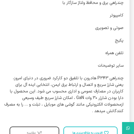
چندراهی برق و محافظ ولتاژ سازگار با
کامپیوتر
صوتی و تصویری
پکیج
تلفن همراه
سایر توضیحات
چندراھی P۳۴۳ ھادرون با تلفیق دو کارکرد ضروری در دنیای امروز،
یعنی شارژ سریع و اتصال و ارتباط برق ایمن، انتخابی ایده آل برای
کاربران در مصارف عمومی و اداری محسوب می شود. این محصول با
دارا بودن شارژر ۳۰ وات GaN ، امکان شارژ سریع طیف وسیعی
ازمحصولات الکترونیکی مانند گوشی ھای موبایل ، تبلت و … را به مصرف
کنندگانش میدھد .
واتس آپ
افزودن به علاقه مندی ها
مقایسه