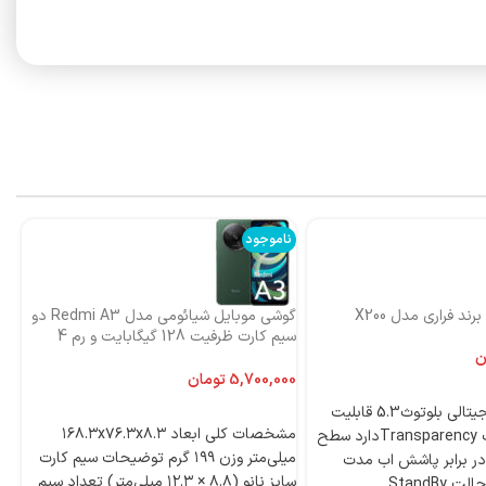
ناموجود
نا
ند فراری مدل X200
گوشی موبایل شیائومی مدل Redmi A3 دو
اس
سیم کارت ظرفیت 128 گیگابایت و رم 4
ni
گیگابایت-گلوبال
ن
تومان
4 میکروفون دیجیتالی بلوتوث5.3 قابلیت
انتخاب گزینه‌ها
مشخصات کلی ابعاد ۱۶۸.۳x۷۶.۳x۸.۳
ANCدارد قابلیت Transparencyدارد سطح
میلی‌متر وزن ۱۹۹ گرم توضیحات سیم کارت
ر برابر پاشش اب مدت
سایز نانو (۸.۸ × ۱۲.۳ میلی‌متر) تعداد سیم
StandBy