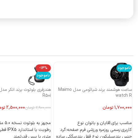
ناموجود
-14%
ناموجود
ساعت هوشمند برند شیائومی مدل Maimo
R50i
watch R
تومان
2,500,000
توم
2,900,000
تومان
اطلاعات بیشتر
اطلاعات بیشتر
مناسب برای:آقایان و بانوان نوع
مجهز به
کاربری:رسمی روزمره ورزشی فرم صفحه:گرد
جنس بند:سیلیکون نوع قفل بند:سگکی ساده
متری با بیس قدرتمند