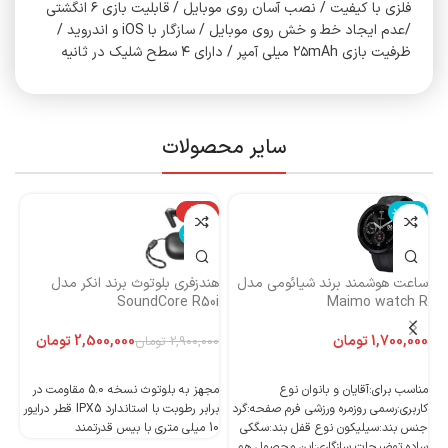
فلزی با کیفیت / نصب آسان روی موبایل / قابلیت بازی ۶ انگشتی
/عدم ایجاد خط و خش روی موبایل / سازگار با iOS و اندروید /
ظرفیت بازی ۲۵mAh میلی آمپر / دارای ۴ سطح شلیک در ثانیه
سایر محصولات
ناموجود
-14%
نا
ناموجود
ساعت هوشمند برند شیائومی مدل
هندزفری بلوتوث برند انکر مدل
هن
Maimo watch R
SoundCore R50i
ایست
تومان
2,500,000
تومان
2,900,000
تومان
اطلاعات بیشتر
اطلاعات بیشتر
مناسب برای:آقایان و بانوان نوع
مجهز به بلوتوث نسخه 5.0 مقاومت در
کاربری:رسمی روزمره ورزشی فرم صفحه:گرد
برابر رطوبت با استاندارد IPX5 قطر درایور
جنس بند:سیلیکون نوع قفل بند:سگکی
10 میلی متری با بیس قدرتمند
10 میلی متری با بیس قدرتمند
ساده توضیحات سازگاری;این محصول هم