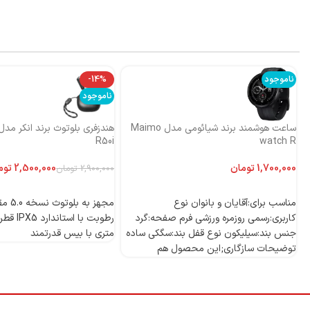
ناموجود
-14%
ناموجود
ساعت هوشمند برند شیائومی مدل Maimo
R50i
watch R
تومان
2,500,000
توم
2,900,000
تومان
اطلاعات بیشتر
اطلاعات بیشتر
مناسب برای:آقایان و بانوان نوع
مجهز به
کاربری:رسمی روزمره ورزشی فرم صفحه:گرد
جنس بند:سیلیکون نوع قفل بند:سگکی ساده
متری با بیس قدرتمند
توضیحات سازگاری;این محصول هم