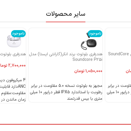
سایر محصولات
ناموجود
ناموجود
هندزفری بلوتوث برند انکر مدل SoundCore
هندزفری بلوتوث برند انکر(گارانتی ایستا) مدل
هندزفری بلوتوث بر
Soundcore P25i
توما
ان
تومان
اطلاعات بیشتر
اطلاعات بیشتر
 بلوتوث نسخه 5.0 مقاومت در برابر
مجهز به بلوتوث نسخه 5.0 مقاومت در برابر
رطوبت با استاندارد IPX5 قطر درایور 10 میلی
رطوبت با استاندارد IPX5 قطر درایور 10 میلی
مقاومت:مقاوم د
متری با بیس قدرتمند
زمان ماندن در حالت 