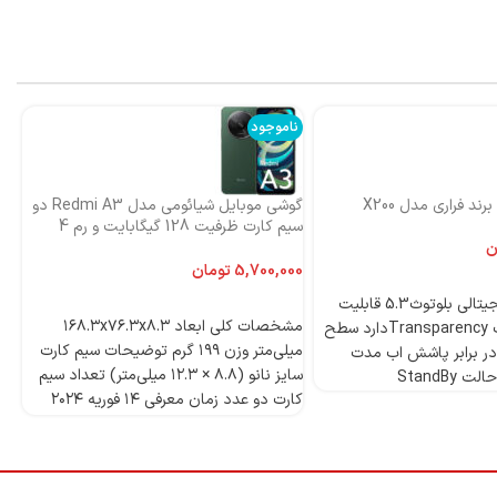
ناموجود
نا
ند فراری مدل X200
گوشی موبایل شیائومی مدل Redmi A3 دو
اس
سیم کارت ظرفیت 128 گیگابایت و رم 4
ni
گیگابایت-گلوبال
ن
تومان
4 میکروفون دیجیتالی بلوتوث5.3 قابلیت
انتخاب گزینه‌ها
مشخصات کلی ابعاد ۱۶۸.۳x۷۶.۳x۸.۳
ANCدارد قابلیت Transparencyدارد سطح
میلی‌متر وزن ۱۹۹ گرم توضیحات سیم کارت
ر برابر پاشش اب مدت
سایز نانو (۸.۸ × ۱۲.۳ میلی‌متر) تعداد سیم
StandBy
کارت دو عدد زمان معرفی ۱۴ فوریه ۲۰۲۴
مدل Redmi A۳ دسته ‌بندی ‌میان‌رده
وز
پردازنده تراشه Mediatek Helio G۳۶ (۱۲
nm) پردازنده‌ مرکزی Octa-core (۴x۲.۲
قا