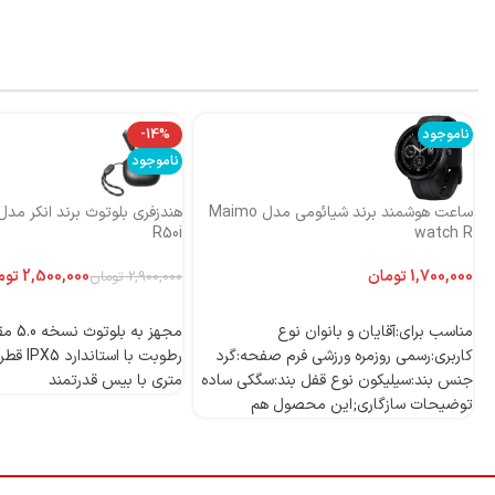
ناموجود
-14%
ناموجود
ساعت هوشمند برند شیائومی مدل Maimo
R50i
watch R
تومان
2,500,000
توم
2,900,000
تومان
اطلاعات بیشتر
اطلاعات بیشتر
مناسب برای:آقایان و بانوان نوع
مجهز به
کاربری:رسمی روزمره ورزشی فرم صفحه:گرد
جنس بند:سیلیکون نوع قفل بند:سگکی ساده
متری با بیس قدرتمند
توضیحات سازگاری;این محصول هم