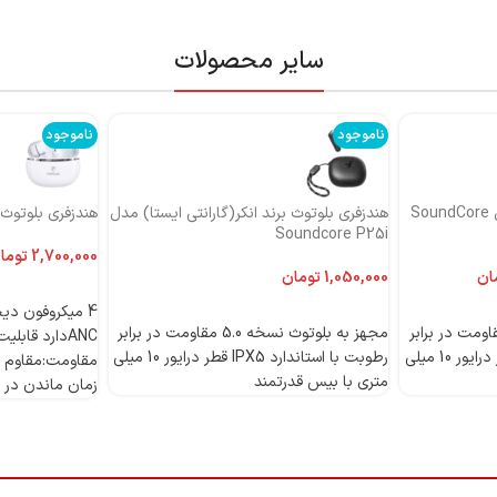
سایر محصولات
ناموجود
ناموجود
هندزفری بلوتوث برند انکر مدل SoundCore
هندزفری بلوتوث برند انکر(گارانتی ایستا) مدل
هندزفری بلوتوث بر
Soundcore P25i
توما
ان
تومان
اطلاعات بیشتر
اطلاعات بیشتر
 بلوتوث نسخه 5.0 مقاومت در برابر
مجهز به بلوتوث نسخه 5.0 مقاومت در برابر
رطوبت با استاندارد IPX5 قطر درایور 10 میلی
رطوبت با استاندارد IPX5 قطر درایور 10 میلی
مقاومت:مقاوم د
متری با بیس قدرتمند
زمان ماندن در حالت 