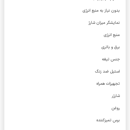
بدون نیاز به منبع انرژی
نمایشگر میزان شارژ
منبع انرژی
برق و باتری
جنس تیغه
استیل ضد زنگ
تجهیزات همراه
شارژر
روغن
برس تمیزکننده