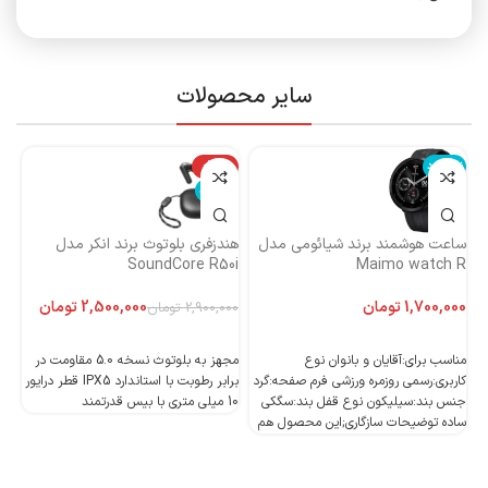
سایر محصولات
ناموجود
-14%
نا
ناموجود
ساعت هوشمند برند شیائومی مدل
هندزفری بلوتوث برند انکر مدل
هن
Maimo watch R
SoundCore R50i
ایست
تومان
2,500,000
تومان
2,900,000
تومان
اطلاعات بیشتر
اطلاعات بیشتر
مناسب برای:آقایان و بانوان نوع
مجهز به بلوتوث نسخه 5.0 مقاومت در
کاربری:رسمی روزمره ورزشی فرم صفحه:گرد
برابر رطوبت با استاندارد IPX5 قطر درایور
جنس بند:سیلیکون نوع قفل بند:سگکی
10 میلی متری با بیس قدرتمند
10 میلی متری با بیس قدرتمند
ساده توضیحات سازگاری;این محصول هم