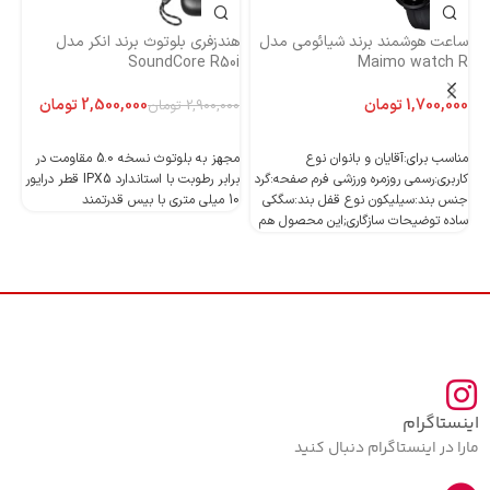
ساعت هوشمند برند شیائومی مدل
هندزفری بلوتوث برند انکر مدل
هن
Maimo watch R
SoundCore R50i
ایست
تومان
2,500,000
تومان
2,900,000
تومان
اطلاعات بیشتر
اطلاعات بیشتر
مناسب برای:آقایان و بانوان نوع
مجهز به بلوتوث نسخه 5.0 مقاومت در
کاربری:رسمی روزمره ورزشی فرم صفحه:گرد
برابر رطوبت با استاندارد IPX5 قطر درایور
جنس بند:سیلیکون نوع قفل بند:سگکی
10 میلی متری با بیس قدرتمند
10 میلی متری با بیس قدرتمند
ساده توضیحات سازگاری;این محصول هم
اینستاگرام
مارا در اینستاگرام دنبال کنید