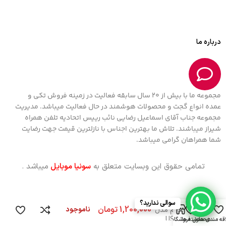
درباره ما
مجموعه ما با بیش از 20 سال سابقه فعالیت در زمینه فروش تکی و
عمده انواع گجت و محصولات هوشمند در حال فعالیت میباشد. مدیریت
مجموعه جناب آقای اسماعیل رضایی نائب رییس اتحادیه تلفن همراه
شیراز میباشند. تلاش ما بهترین اجناس با نازلترین قیمت جهت رضایت
شما همراهان گرامی میباشد.
تمامی حقوق این وبسایت متعلق به
سونیا موبایل
میباشد .
میکروفن
یقه ای برند
سوالی ندارید؟
0
ناموجود
ارلدام مدل
USB-C
قه مندی ها
محصول
دسته ها
فروشگاه