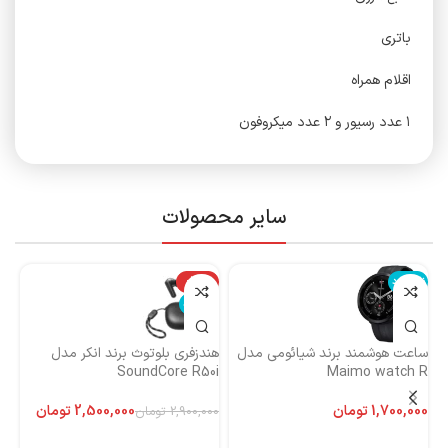
باتری
اقلام همراه
۱ عدد رسیور و ۲ عدد میکروفون
سایر محصولات
ناموجود
-14%
نا
ناموجود
ساعت هوشمند برند شیائومی مدل
هندزفری بلوتوث برند انکر مدل
هن
Maimo watch R
SoundCore R50i
ایست
تومان
2,500,000
تومان
2,900,000
تومان
اطلاعات بیشتر
اطلاعات بیشتر