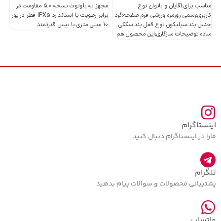
مناسب برای:آقایان و بانوان نوع
مجهز به بلوتوث نسخه 5.0 مقاومت در
کاربری:رسمی روزمره ورزشی فرم صفحه:گرد
برابر رطوبت با استاندارد IPX5 قطر درایور
جنس بند:سیلیکون نوع قفل بند:سگکی
10 میلی متری با بیس قدرتمند
10 میلی متری با بیس قدرتمند
ساده توضیحات سازگاری;این محصول هم
اینستاگرام
مارا در اینستاگرام دنبال کنید
تلگرام
پشتیبانی محصولات و سوالات پیام بدهید
واتساپ