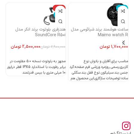
ناموجود
-14%
نا
ناموجود
ساعت هوشمند برند شیائومی مدل
هندزفری بلوتوث برند انکر مدل
هن
Maimo watch R
SoundCore R50i
ایست
تومان
2,500,000
تومان
2,900,000
تومان
اطلاعات بیشتر
اطلاعات بیشتر
مناسب برای:آقایان و بانوان نوع
مجهز به بلوتوث نسخه 5.0 مقاومت در
کاربری:رسمی روزمره ورزشی فرم صفحه:گرد
برابر رطوبت با استاندارد IPX5 قطر درایور
جنس بند:سیلیکون نوع قفل بند:سگکی
10 میلی متری با بیس قدرتمند
10 میلی متری با بیس قدرتمند
ساده توضیحات سازگاری;این محصول هم
اینستاگرام