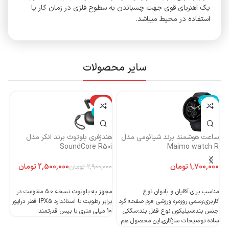
یک اهنربای قوی جهت چسباندن به سطوح فلزی در زمان کار یا
استفاده در محیط میباشد.
سایر محصولات
ناموجود
-14%
نا
ناموجود
ساعت هوشمند برند شیائومی مدل
هندزفری بلوتوث برند انکر مدل
هن
Maimo watch R
SoundCore R50i
ایست
تومان
2,500,000
تومان
2,900,000
تومان
اطلاعات بیشتر
اطلاعات بیشتر
مناسب برای:آقایان و بانوان نوع
مجهز به بلوتوث نسخه 5.0 مقاومت در
کاربری:رسمی روزمره ورزشی فرم صفحه:گرد
برابر رطوبت با استاندارد IPX5 قطر درایور
جنس بند:سیلیکون نوع قفل بند:سگکی
10 میلی متری با بیس قدرتمند
10 میلی متری با بیس قدرتمند
ساده توضیحات سازگاری;این محصول هم