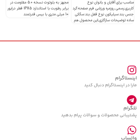
مناسب برای:آقایان و بانوان نوع
مجهز به بلوتوث نسخه 5.0 مقاومت در
کاربری:رسمی روزمره ورزشی فرم صفحه:گرد
برابر رطوبت با استاندارد IPX5 قطر درایور
جنس بند:سیلیکون نوع قفل بند:سگکی
10 میلی متری با بیس قدرتمند
10 میلی متری با بیس قدرتمند
ساده توضیحات سازگاری;این محصول هم
اینستاگرام
مارا در اینستاگرام دنبال کنید
تلگرام
پشتیبانی محصولات و سوالات پیام بدهید
واتساپ