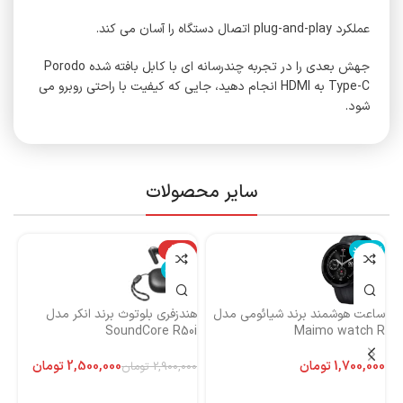
عملکرد plug-and-play اتصال دستگاه را آسان می کند.
جهش بعدی را در تجربه چندرسانه ای با کابل بافته شده Porodo
Type-C به HDMI انجام دهید، جایی که کیفیت با راحتی روبرو می
شود.
سایر محصولات
ناموجود
-14%
نا
ناموجود
ساعت هوشمند برند شیائومی مدل
هندزفری بلوتوث برند انکر مدل
هن
Maimo watch R
SoundCore R50i
ایست
تومان
2,500,000
تومان
2,900,000
تومان
اطلاعات بیشتر
اطلاعات بیشتر